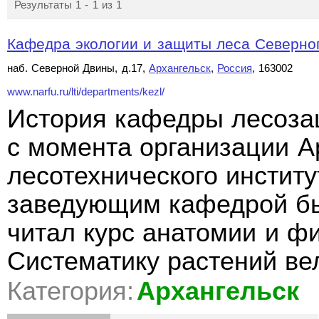
Результаты 1 - 1 из 1
Кафедра экологии и защиты леса Северного
наб. Северной Двины, д.17,
Архангельск
,
Россия
, 163002
www.narfu.ru/lti/departments/kezl/
История кафедры лесоза
с момента организации А
лесотехнического институ
заведующим кафедрой бы
читал курс анатомии и ф
Систематику растений в
Категория:
Архангельск