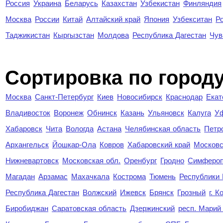
Россия
Украина
Беларусь
Казахстан
Узбекистан
Финляндия
Москва
России
Китай
Алтайский край
Япония
Узбекситан
Р
Таджикистан
Кыргызстан
Молдова
Республика Дагестан
Чув
Cортировка по город
Москва
Санкт-Петербург
Киев
Новосибирск
Краснодар
Екат
Владивосток
Воронеж
Обнинск
Казань
Ульяновск
Калуга
У
Хабаровск
Чита
Вологда
Астана
Челябинская область
Петр
Архангельск
Йошкар-Ола
Ковров
Хабаровский край
Московс
Нижневартовск
Московская обл.
Оренбург
Гродно
Симферо
Магадан
Арзамас
Махачкала
Кострома
Тюмень
Республики
Республика Дагестан
Волжский
Ижевск
Брянск
Грозный
г. 
Биробиджан
Саратовская область
Дзержинский
респ. Марий