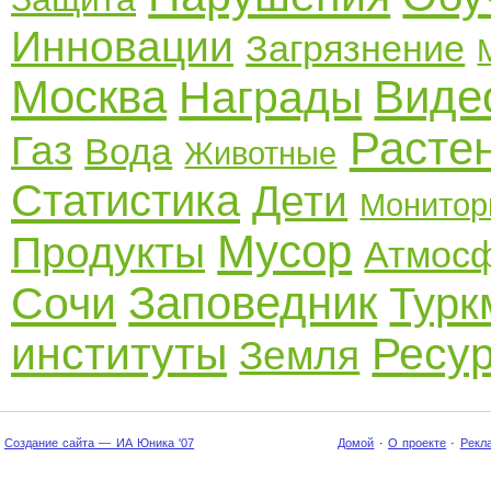
Инновации
Загрязнение
Москва
Виде
Награды
Расте
Газ
Вода
Животные
Статистика
Дети
Монитор
Мусор
Продукты
Атмос
Заповедник
Сочи
Турк
институты
Ресу
Земля
Создание сайта — ИА Юника '07
Домой
·
О проекте
·
Рекл