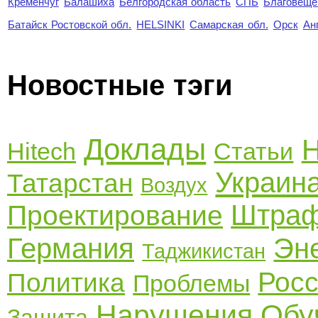
Кременчуг
Балашиха
Белгородская область
СПБ
Благовеще
Батайск Ростовской обл.
HELSINKI
Самарская обл.
Орск
Ан
Новостные тэги
Доклады
Н
Hitech
Статьи
Украин
Татарстан
Воздух
Штра
Проектирование
Германия
Эн
Таджикистан
Рос
Политика
Проблемы
Нарушения
Обу
Защита