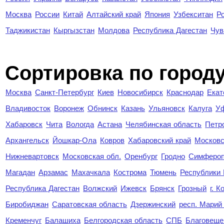
Москва
России
Китай
Алтайский край
Япония
Узбекситан
Р
Таджикистан
Кыргызстан
Молдова
Республика Дагестан
Чув
Cортировка по город
Москва
Санкт-Петербург
Киев
Новосибирск
Краснодар
Екат
Владивосток
Воронеж
Обнинск
Казань
Ульяновск
Калуга
У
Хабаровск
Чита
Вологда
Астана
Челябинская область
Петр
Архангельск
Йошкар-Ола
Ковров
Хабаровский край
Московс
Нижневартовск
Московская обл.
Оренбург
Гродно
Симферо
Магадан
Арзамас
Махачкала
Кострома
Тюмень
Республики
Республика Дагестан
Волжский
Ижевск
Брянск
Грозный
г. 
Биробиджан
Саратовская область
Дзержинский
респ. Марий
Кременчуг
Балашиха
Белгородская область
СПБ
Благовеще