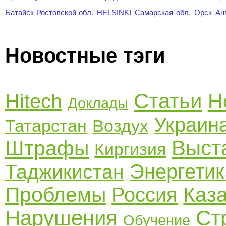
Батайск Ростовской обл.
HELSINKI
Самарская обл.
Орск
Ан
Новостные тэги
Статьи
Н
Hitech
Доклады
Украин
Татарстан
Воздух
Выст
Штрафы
Киргизия
Энергетик
Таджикистан
Проблемы
Каз
Россия
Нарушения
Ст
Обучение