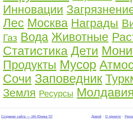
Инновации
Загрязнени
Лес
Москва
Награды
В
Вода
Животные
Рас
Газ
Мони
Статистика
Дети
Мусор
Атмо
Продукты
Заповедник
Сочи
Турк
Молдави
Земля
Ресурсы
Создание сайта — ИА Юника '07
Домой
·
О проекте
·
Рекл