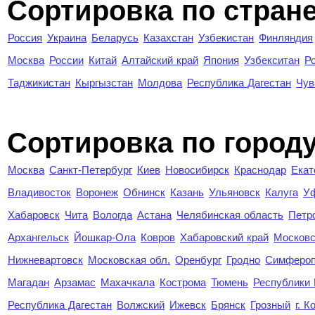
Сортировка по стран
Россия
Украина
Беларусь
Казахстан
Узбекистан
Финляндия
Москва
России
Китай
Алтайский край
Япония
Узбекситан
Р
Таджикистан
Кыргызстан
Молдова
Республика Дагестан
Чув
Cортировка по город
Москва
Санкт-Петербург
Киев
Новосибирск
Краснодар
Екат
Владивосток
Воронеж
Обнинск
Казань
Ульяновск
Калуга
У
Хабаровск
Чита
Вологда
Астана
Челябинская область
Петр
Архангельск
Йошкар-Ола
Ковров
Хабаровский край
Московс
Нижневартовск
Московская обл.
Оренбург
Гродно
Симферо
Магадан
Арзамас
Махачкала
Кострома
Тюмень
Республики
Республика Дагестан
Волжский
Ижевск
Брянск
Грозный
г. 