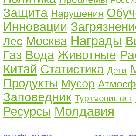
Защита
Обуч
Нарушения
Инновации
Загрязнени
Награды
Москва
В
Лес
Газ
Вода
Ра
Животные
Китай
Статистика
Дети
Продукты
Мусор
Атмосф
Заповедник
Туркменистан
Молдавия
Ресурсы
Создание сайта — ИА Юника '07
Домой
·
О проекте
·
Рекл