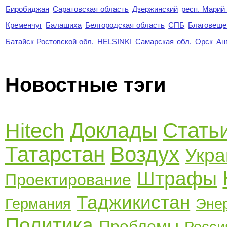
Биробиджан
Саратовская область
Дзержинский
респ. Марий
Кременчуг
Балашиха
Белгородская область
СПБ
Благовеще
Батайск Ростовской обл.
HELSINKI
Самарская обл.
Орск
Ан
Новостные тэги
Доклады
Стать
Hitech
Татарстан
Воздух
Укра
Штрафы
Проектирование
Таджикистан
Германия
Энер
Политика
Проблемы
Росси