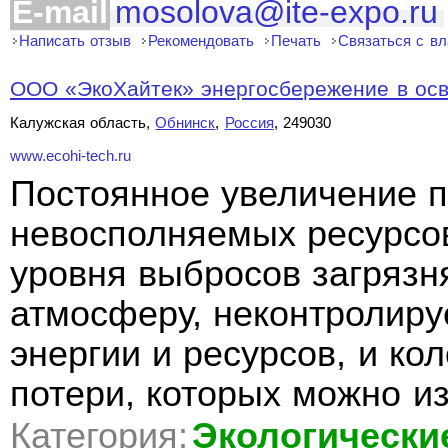
E-mail
mosolova@ite-expo.ru
Написать отзыв
Рекомендовать
Печать
Связаться с в
ООО «ЭкоХайтек» энергосбережение в ос
Калужская область,
Обнинск
,
Россия
, 249030
www.ecohi-tech.ru
Постоянное увеличение 
невосполняемых ресурсо
уровня выбросов загряз
атмосферу, неконтролир
энергии и ресурсов, и ко
потери, которых можно из
Категория:
Экологически