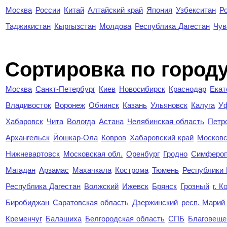
Москва
России
Китай
Алтайский край
Япония
Узбекситан
Р
Таджикистан
Кыргызстан
Молдова
Республика Дагестан
Чув
Cортировка по город
Москва
Санкт-Петербург
Киев
Новосибирск
Краснодар
Екат
Владивосток
Воронеж
Обнинск
Казань
Ульяновск
Калуга
У
Хабаровск
Чита
Вологда
Астана
Челябинская область
Петр
Архангельск
Йошкар-Ола
Ковров
Хабаровский край
Московс
Нижневартовск
Московская обл.
Оренбург
Гродно
Симферо
Магадан
Арзамас
Махачкала
Кострома
Тюмень
Республики
Республика Дагестан
Волжский
Ижевск
Брянск
Грозный
г. 
Биробиджан
Саратовская область
Дзержинский
респ. Марий
Кременчуг
Балашиха
Белгородская область
СПБ
Благовеще