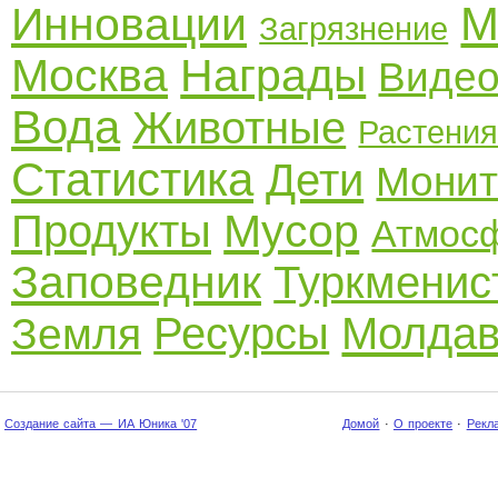
М
Инновации
Загрязнение
Москва
Награды
Виде
Вода
Животные
Растени
Статистика
Дети
Монит
Мусор
Продукты
Атмос
Заповедник
Туркменис
Ресурсы
Молдав
Земля
Создание сайта — ИА Юника '07
Домой
·
О проекте
·
Рекл