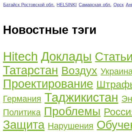
Батайск Ростовской обл.
HELSINKI
Самарская обл.
Орск
Ан
Новостные тэги
Hitech
Доклады
Стать
Татарстан
Воздух
Украин
Проектирование
Штраф
Таджикистан
Германия
Эн
Проблемы
Росси
Политика
Защита
Обуче
Нарушения