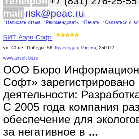
Телефон
+7 (831) 276-25-55
mail
risk@peac.ru
Написать отзыв
Рекомендовать
Печать
Связаться с в
БИТ Аэро-Софт
ул. 40 лет Победы, 56,
Краснодар
,
Россия
, 350072
www.airsoft-bit.ru
ООО Бюро Информационн
Софт» зарегистрировано 
деятельности: Разработк
С 2005 года компания ра
обеспечение для эколого
за негативное в
...