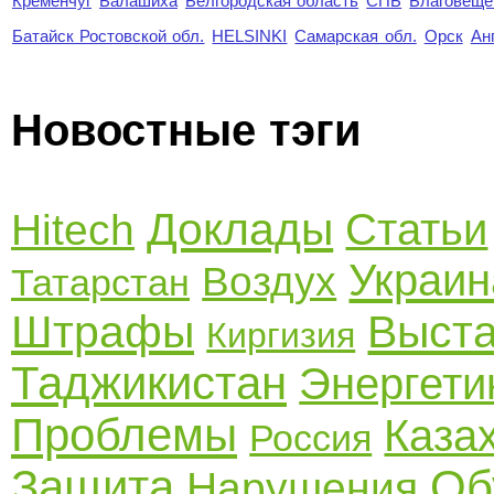
Кременчуг
Балашиха
Белгородская область
СПБ
Благовеще
Батайск Ростовской обл.
HELSINKI
Самарская обл.
Орск
Ан
Новостные тэги
Доклады
Статьи
Hitech
Украин
Воздух
Татарстан
Штрафы
Выста
Киргизия
Таджикистан
Энергети
Проблемы
Каза
Россия
Защита
Об
Нарушения