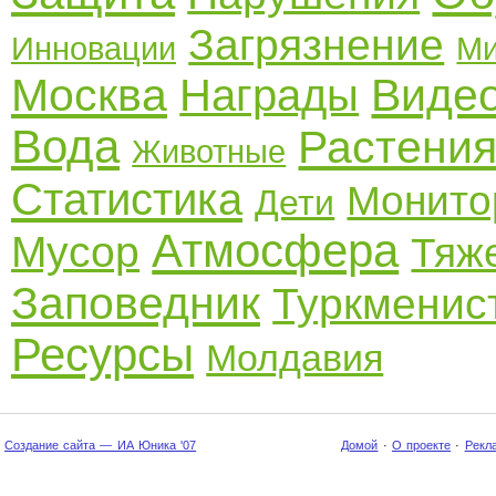
Загрязнение
Инновации
Ми
Москва
Виде
Награды
Вода
Растени
Животные
Статистика
Монито
Дети
Атмосфера
Мусор
Тяж
Заповедник
Туркменис
Ресурсы
Молдавия
Создание сайта — ИА Юника '07
Домой
·
О проекте
·
Рекл