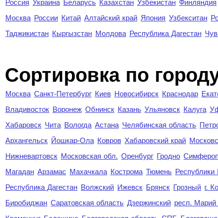
Россия
Украина
Беларусь
Казахстан
Узбекистан
Финляндия
Москва
России
Китай
Алтайский край
Япония
Узбекситан
Р
Таджикистан
Кыргызстан
Молдова
Республика Дагестан
Чув
Cортировка по город
Москва
Санкт-Петербург
Киев
Новосибирск
Краснодар
Екат
Владивосток
Воронеж
Обнинск
Казань
Ульяновск
Калуга
У
Хабаровск
Чита
Вологда
Астана
Челябинская область
Петр
Архангельск
Йошкар-Ола
Ковров
Хабаровский край
Московс
Нижневартовск
Московская обл.
Оренбург
Гродно
Симферо
Магадан
Арзамас
Махачкала
Кострома
Тюмень
Республики
Республика Дагестан
Волжский
Ижевск
Брянск
Грозный
г. 
Биробиджан
Саратовская область
Дзержинский
респ. Марий