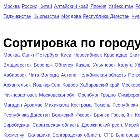
Москва
России
Китай
Алтайский край
Япония
Узбекситан
Р
Таджикистан
Кыргызстан
Молдова
Республика Дагестан
Чув
Cортировка по город
Москва
Санкт-Петербург
Киев
Новосибирск
Краснодар
Екат
Владивосток
Воронеж
Обнинск
Казань
Ульяновск
Калуга
У
Хабаровск
Чита
Вологда
Астана
Челябинская область
Петр
Архангельск
Йошкар-Ола
Ковров
Хабаровский край
Московс
Нижневартовск
Московская обл.
Оренбург
Гродно
Симферо
Магадан
Арзамас
Махачкала
Кострома
Тюмень
Республики
Республика Дагестан
Волжский
Ижевск
Брянск
Грозный
г. 
Биробиджан
Саратовская область
Дзержинский
респ. Марий
Кременчуг
Балашиха
Белгородская область
СПБ
Благовеще