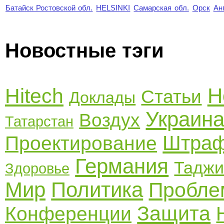
Батайск Ростовской обл.
HELSINKI
Самарская обл.
Орск
Ан
Новостные тэги
Н
Hitech
Статьи
Доклады
Украин
Воздух
Татарстан
Штра
Проектирование
Германия
Таджи
Здоровье
Мир
Политика
Пробле
Защита
Конференции