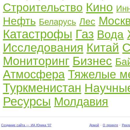
Кино
Строительство
Ин
Моск
Нефть
Лес
Беларусь
Катастрофы
Газ
Вода
Исследования
Китай
С
Мониторинг
Бизнес
Ба
Атмосфера
Тяжелые м
Туркменистан
Научные
Ресурсы
Молдавия
Создание сайта — ИА Юника '07
Домой
·
О проекте
·
Рекл