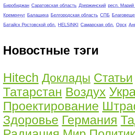
Биробиджан
Саратовская область
Дзержинский
респ. Марий
Кременчуг
Балашиха
Белгородская область
СПБ
Благовеще
Батайск Ростовской обл.
HELSINKI
Самарская обл.
Орск
Ан
Новостные тэги
Hitech
Статьи
Доклады
Укр
Татарстан
Воздух
Проектирование
Штр
Здоровье
Германия
Та
Радиация
Мир
Полити