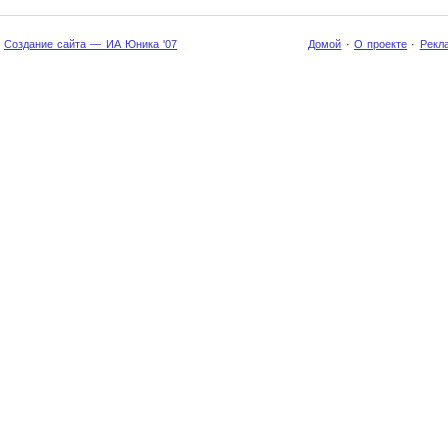
Создание сайта — ИА Юника '07
Домой
·
О проекте
·
Рекл