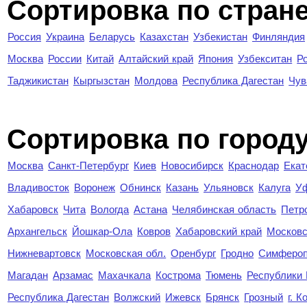
Сортировка по стран
Россия
Украина
Беларусь
Казахстан
Узбекистан
Финляндия
Москва
России
Китай
Алтайский край
Япония
Узбекситан
Р
Таджикистан
Кыргызстан
Молдова
Республика Дагестан
Чув
Cортировка по город
Москва
Санкт-Петербург
Киев
Новосибирск
Краснодар
Екат
Владивосток
Воронеж
Обнинск
Казань
Ульяновск
Калуга
У
Хабаровск
Чита
Вологда
Астана
Челябинская область
Петр
Архангельск
Йошкар-Ола
Ковров
Хабаровский край
Московс
Нижневартовск
Московская обл.
Оренбург
Гродно
Симферо
Магадан
Арзамас
Махачкала
Кострома
Тюмень
Республики
Республика Дагестан
Волжский
Ижевск
Брянск
Грозный
г. 