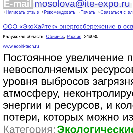
E-mail
mosolova@ite-expo.ru
Написать отзыв
Рекомендовать
Печать
Связаться с в
ООО «ЭкоХайтек» энергосбережение в ос
Калужская область,
Обнинск
,
Россия
, 249030
www.ecohi-tech.ru
Постоянное увеличение 
невосполняемых ресурсо
уровня выбросов загряз
атмосферу, неконтролир
энергии и ресурсов, и ко
потери, которых можно из
Категория:
Экологически