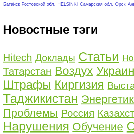
Батайск Ростовской обл.
HELSINKI
Самарская обл.
Орск
Ан
Новостные тэги
Статьи
Hitech
Доклады
Но
Воздух
Украи
Татарстан
Штрафы
Киргизия
Выст
Таджикистан
Энергети
Проблемы
Россия
Казахс
Нарушения
С
Обучение