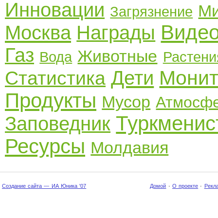
Инновации
Ми
Загрязнение
Виде
Москва
Награды
Газ
Животные
Вода
Растени
Монит
Дети
Статистика
Продукты
Мусор
Атмосф
Туркменис
Заповедник
Ресурсы
Молдавия
Создание сайта — ИА Юника '07
Домой
·
О проекте
·
Рекл