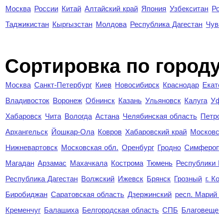
Москва
России
Китай
Алтайский край
Япония
Узбекситан
Р
Таджикистан
Кыргызстан
Молдова
Республика Дагестан
Чув
Cортировка по город
Москва
Санкт-Петербург
Киев
Новосибирск
Краснодар
Екат
Владивосток
Воронеж
Обнинск
Казань
Ульяновск
Калуга
У
Хабаровск
Чита
Вологда
Астана
Челябинская область
Петр
Архангельск
Йошкар-Ола
Ковров
Хабаровский край
Московс
Нижневартовск
Московская обл.
Оренбург
Гродно
Симферо
Магадан
Арзамас
Махачкала
Кострома
Тюмень
Республики
Республика Дагестан
Волжский
Ижевск
Брянск
Грозный
г. 
Биробиджан
Саратовская область
Дзержинский
респ. Марий
Кременчуг
Балашиха
Белгородская область
СПБ
Благовеще