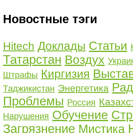
Новостные тэги
Статьи
Доклады
Hitech
Татарстан
Воздух
Украи
Выста
Киргизия
Штрафы
Рад
Энергетика
Таджикистан
Проблемы
Казахс
Россия
Обучение
Стр
Нарушения
Загрязнение
Мистика