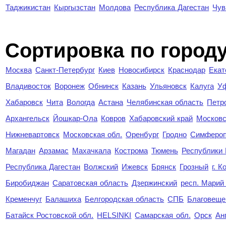
Таджикистан
Кыргызстан
Молдова
Республика Дагестан
Чув
Cортировка по город
Москва
Санкт-Петербург
Киев
Новосибирск
Краснодар
Екат
Владивосток
Воронеж
Обнинск
Казань
Ульяновск
Калуга
У
Хабаровск
Чита
Вологда
Астана
Челябинская область
Петр
Архангельск
Йошкар-Ола
Ковров
Хабаровский край
Московс
Нижневартовск
Московская обл.
Оренбург
Гродно
Симферо
Магадан
Арзамас
Махачкала
Кострома
Тюмень
Республики
Республика Дагестан
Волжский
Ижевск
Брянск
Грозный
г. 
Биробиджан
Саратовская область
Дзержинский
респ. Марий
Кременчуг
Балашиха
Белгородская область
СПБ
Благовеще
Батайск Ростовской обл.
HELSINKI
Самарская обл.
Орск
Ан