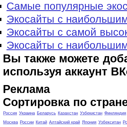
Самые популярные эко
Экосайты с наибольшим
Экосайты с самой высо
Экосайты с наибольшим
Вы также можете доб
используя аккаунт ВК
Реклама
Сортировка по стран
Россия
Украина
Беларусь
Казахстан
Узбекистан
Финляндия
Москва
России
Китай
Алтайский край
Япония
Узбекситан
Р