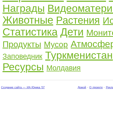
Награды
Видеоматер
Животные
Растения
И
Статистика
Дети
Монит
Атмосфе
Продукты
Мусор
Туркменистан
Заповедник
Ресурсы
Молдавия
Создание сайта — ИА Юника '07
Домой
·
О проекте
·
Рекл