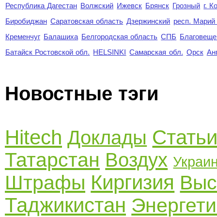
Республика Дагестан
Волжский
Ижевск
Брянск
Грозный
г. 
Биробиджан
Саратовская область
Дзержинский
респ. Марий
Кременчуг
Балашиха
Белгородская область
СПБ
Благовеще
Батайск Ростовской обл.
HELSINKI
Самарская обл.
Орск
Ан
Новостные тэги
Hitech
Стать
Доклады
Татарстан
Воздух
Украи
Киргизия
Штрафы
Выс
Таджикистан
Энергети