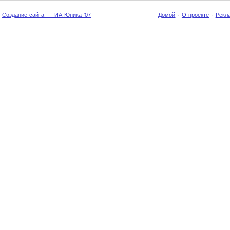
Создание сайта — ИА Юника '07
Домой
·
О проекте
·
Рекл