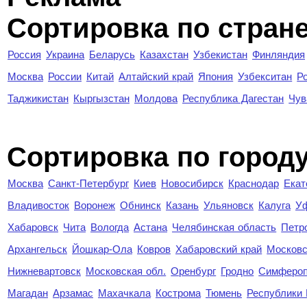
Сортировка по стран
Россия
Украина
Беларусь
Казахстан
Узбекистан
Финляндия
Москва
России
Китай
Алтайский край
Япония
Узбекситан
Р
Таджикистан
Кыргызстан
Молдова
Республика Дагестан
Чув
Cортировка по город
Москва
Санкт-Петербург
Киев
Новосибирск
Краснодар
Екат
Владивосток
Воронеж
Обнинск
Казань
Ульяновск
Калуга
У
Хабаровск
Чита
Вологда
Астана
Челябинская область
Петр
Архангельск
Йошкар-Ола
Ковров
Хабаровский край
Московс
Нижневартовск
Московская обл.
Оренбург
Гродно
Симферо
Магадан
Арзамас
Махачкала
Кострома
Тюмень
Республики