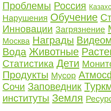
Проблемы
Россия
Казах
Обучение
Ст
Нарушения
Инновации
Загрязнение
Награды
Видеом
Москва
Животные
Расте
Вода
Дети
Статистика
Монит
Продукты
Атмос
Мусор
Турк
Заповедник
Сочи
Земля
институты
Ресур