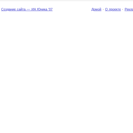
Создание сайта — ИА Юника '07
Домой
·
О проекте
·
Рекл