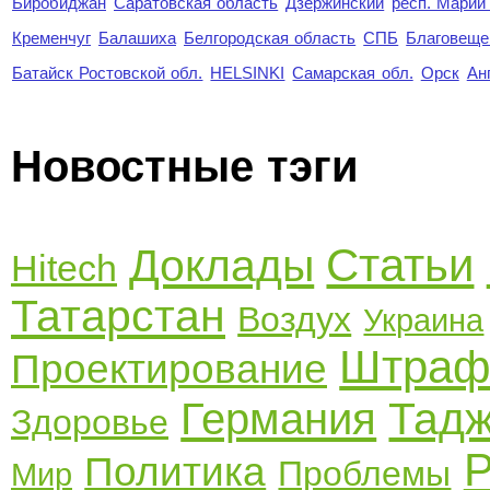
Биробиджан
Саратовская область
Дзержинский
респ. Марий
Кременчуг
Балашиха
Белгородская область
СПБ
Благовеще
Батайск Ростовской обл.
HELSINKI
Самарская обл.
Орск
Ан
Новостные тэги
Статьи
Доклады
Hitech
Татарстан
Воздух
Украина
Штра
Проектирование
Тадж
Германия
Здоровье
Р
Политика
Проблемы
Мир