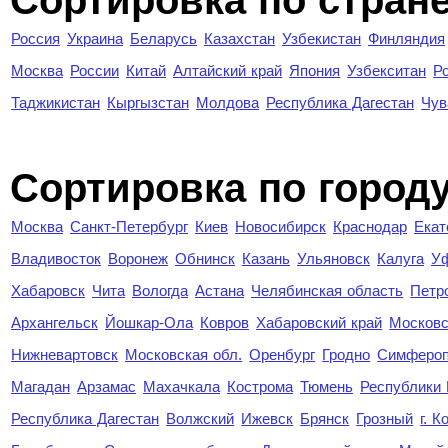
Сортировка по стран
Россия
Украина
Беларусь
Казахстан
Узбекистан
Финляндия
Москва
России
Китай
Алтайский край
Япония
Узбекситан
Р
Таджикистан
Кыргызстан
Молдова
Республика Дагестан
Чув
Cортировка по город
Москва
Санкт-Петербург
Киев
Новосибирск
Краснодар
Екат
Владивосток
Воронеж
Обнинск
Казань
Ульяновск
Калуга
У
Хабаровск
Чита
Вологда
Астана
Челябинская область
Петр
Архангельск
Йошкар-Ола
Ковров
Хабаровский край
Московс
Нижневартовск
Московская обл.
Оренбург
Гродно
Симферо
Магадан
Арзамас
Махачкала
Кострома
Тюмень
Республики
Республика Дагестан
Волжский
Ижевск
Брянск
Грозный
г. 