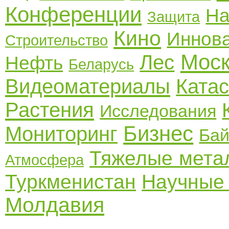
Конференции
На
Защита
Кино
Иннов
Строительство
Моск
Лес
Нефть
Беларусь
Видеоматериалы
Ката
Растения
Исследования
Бизнес
Мониторинг
Бай
Тяжелые мета
Атмосфера
Туркменистан
Научные 
Молдавия