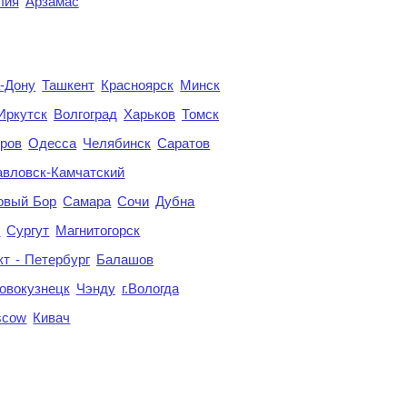
лия
Арзамас
а-Дону
Ташкент
Красноярск
Минск
Иркутск
Волгоград
Харьков
Томск
ров
Одесса
Челябинск
Саратов
авловск-Камчатский
овый Бор
Самара
Сочи
Дубна
я
Сургут
Магнитогорск
кт - Петербург
Балашов
овокузнецк
Чэнду
г.Вологда
scow
Кивач