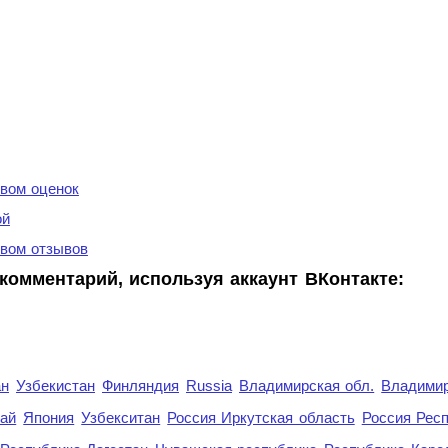
вом оценок
ой
вом отзывов
комментарий, используя аккаунт ВКонтакте:
ан
Узбекистан
Финляндия
Russia
Владимирская обл.
Владимир
рай
Япония
Узбекситан
Россия Иркутская область
Россия Респ