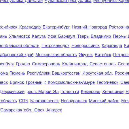
Республика Дагестан
Чувашская республика
Республика Каре
осибирск
Краснодар
Екатеринбург
Нижний Новгород
Ростов-н
ань
Ульяновск
Калуга
Уфа
Барнаул
Тверь
Владимир
Пермь
елябинская область
Петрозаводск
Новороссийск
Караганда
Ки
абаровский край
Московская область
Якутск
Витебск
Петроп
енбург
Гродно
Симферополь
Калининград
Севастополь
Сосн
рома
Тюмень
Республики Башкортостан
Иркутская обл.
Росси
евск
Брянск
Грозный
г. Комсомольск-на-Амуре
Георгиевск
Сан
Дзержинский
респ. Марий Эл
Тольятти
Кемерово
Хельсинки
Н
 область
СПБ
Благовещенск
Новоуральск
Минский район
Mo
Самарская обл.
Орск
Ангарск