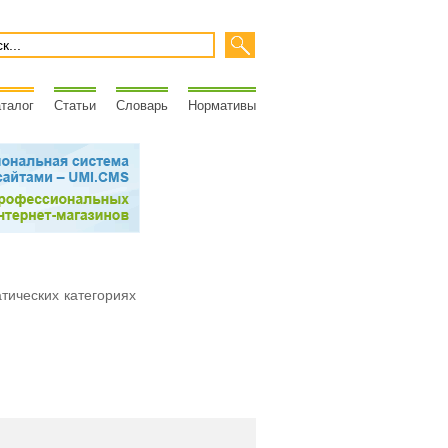
талог
Статьи
Словарь
Нормативы
атических категориях