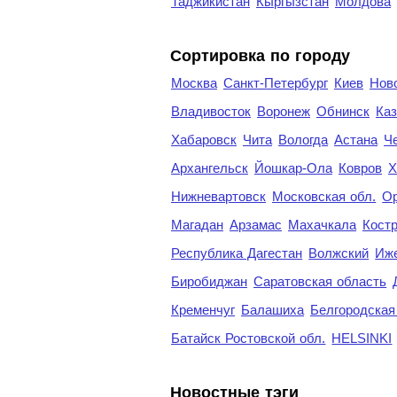
Таджикистан
Кыргызстан
Молдова
Cортировка по городу
Москва
Санкт-Петербург
Киев
Нов
Владивосток
Воронеж
Обнинск
Каз
Хабаровск
Чита
Вологда
Астана
Ч
Архангельск
Йошкар-Ола
Ковров
Х
Нижневартовск
Московская обл.
Ор
Магадан
Арзамас
Махачкала
Кост
Республика Дагестан
Волжский
Иж
Биробиджан
Саратовская область
Кременчуг
Балашиха
Белгородская
Батайск Ростовской обл.
HELSINKI
Новостные тэги