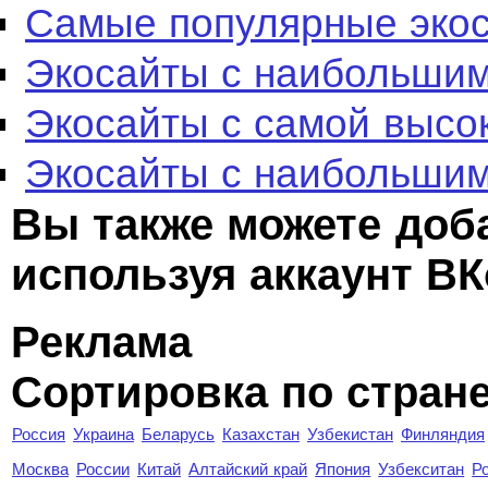
Самые популярные эко
Экосайты с наибольшим
Экосайты с самой высо
Экосайты с наибольшим
Вы также можете доб
используя аккаунт ВК
Реклама
Сортировка по стран
Россия
Украина
Беларусь
Казахстан
Узбекистан
Финляндия
Москва
России
Китай
Алтайский край
Япония
Узбекситан
Р