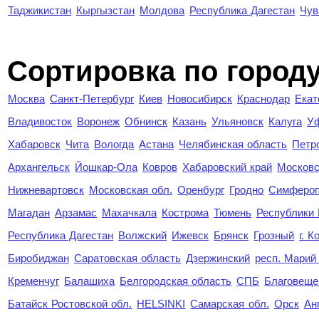
Таджикистан
Кыргызстан
Молдова
Республика Дагестан
Чув
Cортировка по город
Москва
Санкт-Петербург
Киев
Новосибирск
Краснодар
Екат
Владивосток
Воронеж
Обнинск
Казань
Ульяновск
Калуга
У
Хабаровск
Чита
Вологда
Астана
Челябинская область
Петр
Архангельск
Йошкар-Ола
Ковров
Хабаровский край
Московс
Нижневартовск
Московская обл.
Оренбург
Гродно
Симферо
Магадан
Арзамас
Махачкала
Кострома
Тюмень
Республики
Республика Дагестан
Волжский
Ижевск
Брянск
Грозный
г. 
Биробиджан
Саратовская область
Дзержинский
респ. Марий
Кременчуг
Балашиха
Белгородская область
СПБ
Благовеще
Батайск Ростовской обл.
HELSINKI
Самарская обл.
Орск
Ан