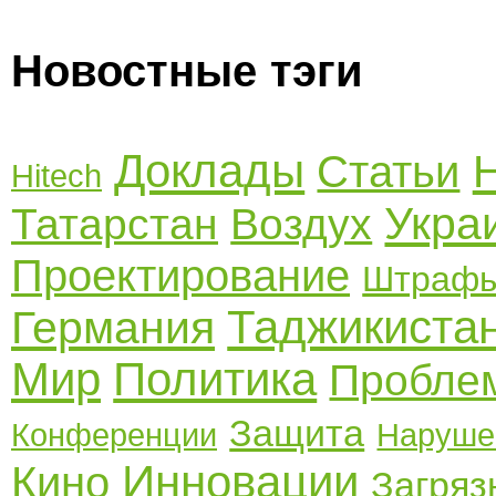
Новостные тэги
Доклады
Статьи
Hitech
Укра
Татарстан
Воздух
Проектирование
Штраф
Таджикиста
Германия
Мир
Политика
Пробле
Защита
Конференции
Наруше
Инновации
Кино
Загряз