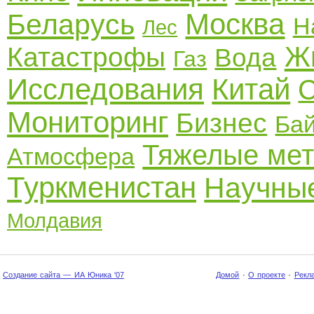
Москва
Беларусь
Н
Лес
Ж
Катастрофы
Вода
Газ
Исследования
Китай
С
Мониторинг
Бизнес
Ба
Тяжелые ме
Атмосфера
Туркменистан
Научные
Молдавия
Создание сайта — ИА Юника '07
Домой
·
О проекте
·
Рекл