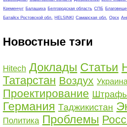
Кременчуг
Балашиха
Белгородская область
СПБ
Благовеще
Батайск Ростовской обл.
HELSINKI
Самарская обл.
Орск
Ан
Новостные тэги
Доклады
Статьи
Hitech
Татарстан
Воздух
Украин
Проектирование
Штраф
Германия
Э
Таджикистан
Проблемы
Росс
Политика