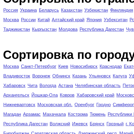
Россия
Украина
Беларусь
Казахстан
Узбекистан
Финляндия
Москва
России
Китай
Алтайский край
Япония
Узбекситан
Р
Таджикистан
Кыргызстан
Молдова
Республика Дагестан
Чув
Cортировка по город
Москва
Санкт-Петербург
Киев
Новосибирск
Краснодар
Екат
Владивосток
Воронеж
Обнинск
Казань
Ульяновск
Калуга
У
Хабаровск
Чита
Вологда
Астана
Челябинская область
Петр
Архангельск
Йошкар-Ола
Ковров
Хабаровский край
Московс
Нижневартовск
Московская обл.
Оренбург
Гродно
Симферо
Магадан
Арзамас
Махачкала
Кострома
Тюмень
Республики
Республика Дагестан
Волжский
Ижевск
Брянск
Грозный
г. 
Биробиджан
Саратовская область
Дзержинский
респ. Марий