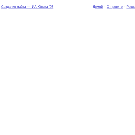
Создание сайта — ИА Юника '07
Домой
·
О проекте
·
Рекл