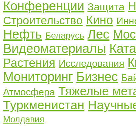
Конференции
Н
Защита
Кино
Строительство
Инн
Нефть
Лес
Мос
Беларусь
Видеоматериалы
Кат
К
Растения
Исследования
Мониторинг
Бизнес
Ба
Тяжелые мет
Атмосфера
Туркменистан
Научные
Молдавия