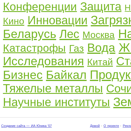
Защита
Конференции
Н
Загряз
Инновации
Кино
Н
Беларусь
Лес
Москва
Ж
Вода
Катастрофы
Газ
Исследования
Ст
Китай
Проду
Бизнес
Байкал
Тяжелые металлы
Соч
Зе
Научные институты
Создание сайта — ИА Юника '07
Домой
·
О проекте
·
Рекл