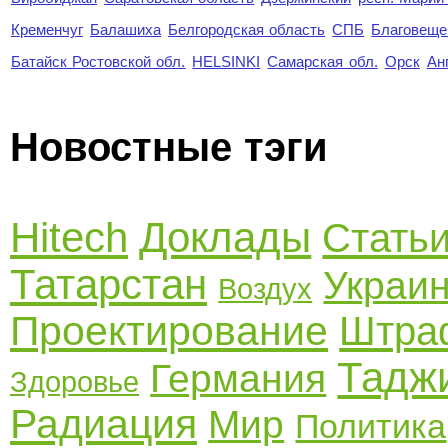
Кременчуг
Балашиха
Белгородская область
СПБ
Благовеще
Батайск Ростовской обл.
HELSINKI
Самарская обл.
Орск
Ан
Новостные тэги
Hitech
Доклады
Стать
Татарстан
Украи
Воздух
Проектирование
Штра
Тадж
Германия
Здоровье
Радиация
Мир
Политика