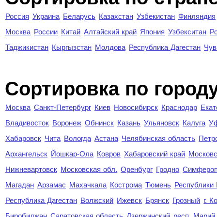
Россия
Украина
Беларусь
Казахстан
Узбекистан
Финляндия
Москва
России
Китай
Алтайский край
Япония
Узбекситан
Р
Таджикистан
Кыргызстан
Молдова
Республика Дагестан
Чув
Cортировка по город
Москва
Санкт-Петербург
Киев
Новосибирск
Краснодар
Екат
Владивосток
Воронеж
Обнинск
Казань
Ульяновск
Калуга
У
Хабаровск
Чита
Вологда
Астана
Челябинская область
Петр
Архангельск
Йошкар-Ола
Ковров
Хабаровский край
Московс
Нижневартовск
Московская обл.
Оренбург
Гродно
Симферо
Магадан
Арзамас
Махачкала
Кострома
Тюмень
Республики
Республика Дагестан
Волжский
Ижевск
Брянск
Грозный
г. 
Биробиджан
Саратовская область
Дзержинский
респ. Марий