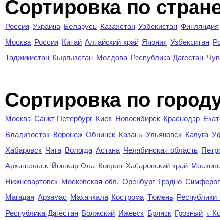
Сортировка по стран
Россия
Украина
Беларусь
Казахстан
Узбекистан
Финляндия
Москва
России
Китай
Алтайский край
Япония
Узбекситан
Р
Таджикистан
Кыргызстан
Молдова
Республика Дагестан
Чув
Cортировка по город
Москва
Санкт-Петербург
Киев
Новосибирск
Краснодар
Екат
Владивосток
Воронеж
Обнинск
Казань
Ульяновск
Калуга
У
Хабаровск
Чита
Вологда
Астана
Челябинская область
Петр
Архангельск
Йошкар-Ола
Ковров
Хабаровский край
Московс
Нижневартовск
Московская обл.
Оренбург
Гродно
Симферо
Магадан
Арзамас
Махачкала
Кострома
Тюмень
Республики
Республика Дагестан
Волжский
Ижевск
Брянск
Грозный
г. 