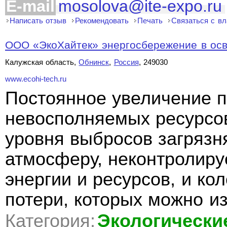
E-mail
mosolova@ite-expo.ru
Написать отзыв
Рекомендовать
Печать
Связаться с в
ООО «ЭкоХайтек» энергосбережение в ос
Калужская область,
Обнинск
,
Россия
, 249030
www.ecohi-tech.ru
Постоянное увеличение 
невосполняемых ресурсо
уровня выбросов загряз
атмосферу, неконтролир
энергии и ресурсов, и ко
потери, которых можно из
Категория:
Экологически