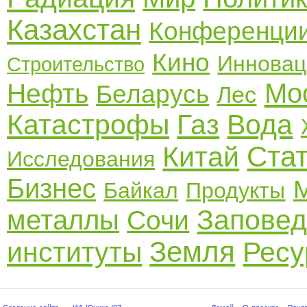
Казахстан
Конференци
Кино
Инновац
Строительство
Мо
Нефть
Беларусь
Лес
Катастрофы
Газ
Вода
Стат
Китай
Исследования
Бизнес
Байкал
Продукты
Заповед
металлы
Сочи
Земля
институты
Ресу