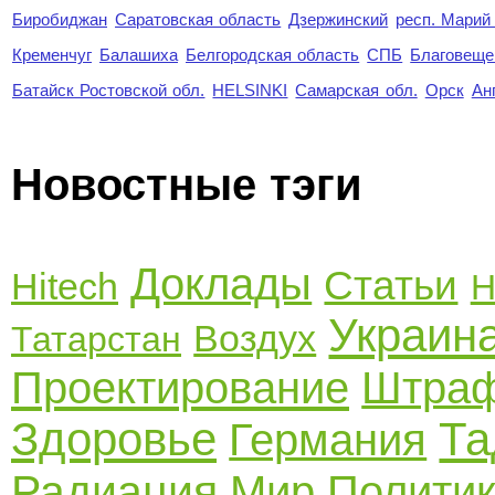
Биробиджан
Саратовская область
Дзержинский
респ. Марий
Кременчуг
Балашиха
Белгородская область
СПБ
Благовеще
Батайск Ростовской обл.
HELSINKI
Самарская обл.
Орск
Ан
Новостные тэги
Доклады
Статьи
Hitech
Н
Украин
Воздух
Татарстан
Проектирование
Штра
Здоровье
Та
Германия
Радиация
Мир
Полити