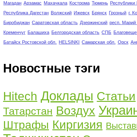
Магадан
Арзамас
Махачкала
Кострома
Тюмень
Республики
Республика Дагестан
Волжский
Ижевск
Брянск
Грозный
г. 
Биробиджан
Саратовская область
Дзержинский
респ. Марий
Кременчуг
Балашиха
Белгородская область
СПБ
Благовеще
Батайск Ростовской обл.
HELSINKI
Самарская обл.
Орск
Ан
Новостные тэги
Доклады
Hitech
Статьи
Украи
Воздух
Татарстан
Киргизия
Штрафы
Выстав