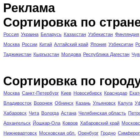
Реклама
Сортировка по стран
Россия
Украина
Беларусь
Казахстан
Узбекистан
Финляндия
Москва
России
Китай
Алтайский край
Япония
Узбекситан
Р
Таджикистан
Кыргызстан
Молдова
Республика Дагестан
Чув
Cортировка по город
Москва
Санкт-Петербург
Киев
Новосибирск
Краснодар
Екат
Владивосток
Воронеж
Обнинск
Казань
Ульяновск
Калуга
У
Хабаровск
Чита
Вологда
Астана
Челябинская область
Петр
Архангельск
Йошкар-Ола
Ковров
Хабаровский край
Московс
Нижневартовск
Московская обл.
Оренбург
Гродно
Симферо