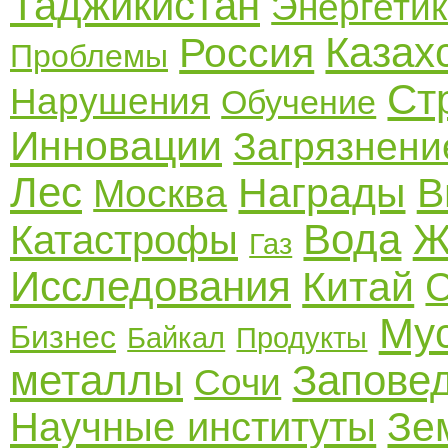
Таджикистан
Энергети
Казах
Россия
Проблемы
Ст
Нарушения
Обучение
Инновации
Загрязнени
Лес
Награды
В
Москва
Вода
Ж
Катастрофы
Газ
Исследования
Китай
С
Му
Бизнес
Байкал
Продукты
металлы
Запове
Сочи
Зе
Научные институты