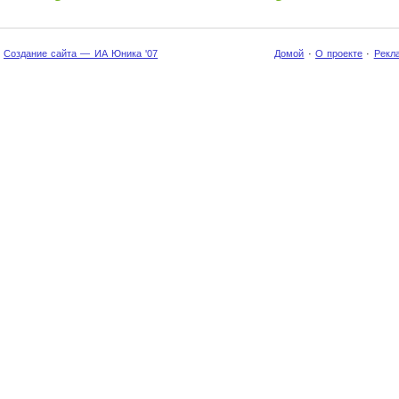
Создание сайта — ИА Юника '07
Домой
·
О проекте
·
Рекл