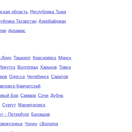
ская область
Республика Тыва
ублика Татарстан
Азербайджан
лия
Арзамас
а-Дону
Ташкент
Красноярск
Минск
Иркутск
Волгоград
Харьков
Томск
ров
Одесса
Челябинск
Саратов
авловск-Камчатский
овый Бор
Самара
Сочи
Дубна
я
Сургут
Магнитогорск
кт - Петербург
Балашов
овокузнецк
Чэнду
г.Вологда