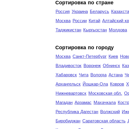
Сортировка по стране
Россия
Украина
Беларусь
Казахст
Москва
России
Китай
Алтайский к
Таджикистан
Кыргызстан
Молдова
Cортировка по городу
Москва
Санкт-Петербург
Киев
Нов
Владивосток
Воронеж
Обнинск
Каз
Хабаровск
Чита
Вологда
Астана
Ч
Архангельск
Йошкар-Ола
Ковров
Х
Нижневартовск
Московская обл.
Ор
Магадан
Арзамас
Махачкала
Кост
Республика Дагестан
Волжский
Иж
Биробиджан
Саратовская область