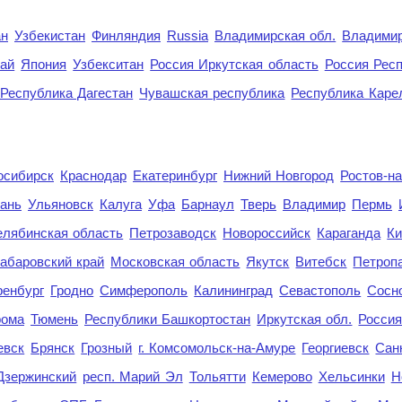
ан
Узбекистан
Финляндия
Russia
Владимирская обл.
Владимир
рай
Япония
Узбекситан
Россия Иркутская область
Россия Респ
Республика Дагестан
Чувашская республика
Республика Каре
осибирск
Краснодар
Екатеринбург
Нижний Новгород
Ростов-н
ань
Ульяновск
Калуга
Уфа
Барнаул
Тверь
Владимир
Пермь
елябинская область
Петрозаводск
Новороссийск
Караганда
Ки
абаровский край
Московская область
Якутск
Витебск
Петроп
енбург
Гродно
Симферополь
Калининград
Севастополь
Сосн
рома
Тюмень
Республики Башкортостан
Иркутская обл.
Росси
евск
Брянск
Грозный
г. Комсомольск-на-Амуре
Георгиевск
Сан
Дзержинский
респ. Марий Эл
Тольятти
Кемерово
Хельсинки
Н