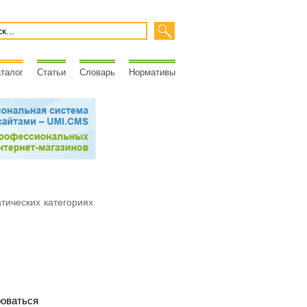
талог
Статьи
Словарь
Нормативы
атических категориях
роваться