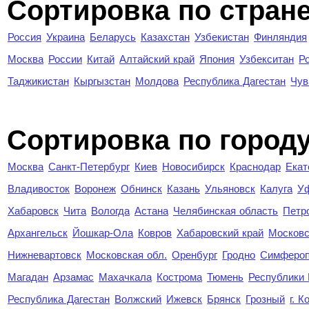
Сортировка по стран
Россия
Украина
Беларусь
Казахстан
Узбекистан
Финляндия
Москва
России
Китай
Алтайский край
Япония
Узбекситан
Р
Таджикистан
Кыргызстан
Молдова
Республика Дагестан
Чув
Cортировка по город
Москва
Санкт-Петербург
Киев
Новосибирск
Краснодар
Екат
Владивосток
Воронеж
Обнинск
Казань
Ульяновск
Калуга
У
Хабаровск
Чита
Вологда
Астана
Челябинская область
Петр
Архангельск
Йошкар-Ола
Ковров
Хабаровский край
Московс
Нижневартовск
Московская обл.
Оренбург
Гродно
Симферо
Магадан
Арзамас
Махачкала
Кострома
Тюмень
Республики
Республика Дагестан
Волжский
Ижевск
Брянск
Грозный
г. 