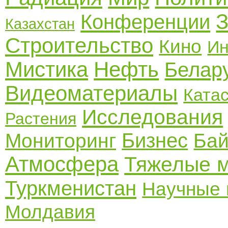
Конференции
Казахстан
Строительство
Кино
Ин
Мистика
Нефть
Белар
Видеоматериалы
Ката
Исследования
Растения
Бизнес
Мониторинг
Бай
Атмосфера
Тяжелые 
Туркменистан
Научные 
Молдавия