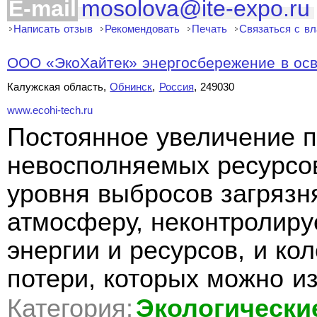
E-mail
mosolova@ite-expo.ru
Написать отзыв
Рекомендовать
Печать
Связаться с в
ООО «ЭкоХайтек» энергосбережение в ос
Калужская область,
Обнинск
,
Россия
, 249030
www.ecohi-tech.ru
Постоянное увеличение 
невосполняемых ресурсо
уровня выбросов загряз
атмосферу, неконтролир
энергии и ресурсов, и ко
потери, которых можно из
Категория:
Экологически