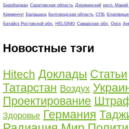
Биробиджан
Саратовская область
Дзержинский
респ. Марий
Кременчуг
Балашиха
Белгородская область
СПБ
Благовеще
Батайск Ростовской обл.
HELSINKI
Самарская обл.
Орск
Ан
Новостные тэги
Доклады
Статьи
Hitech
Украи
Татарстан
Воздух
Проектирование
Штра
Германия
Тадж
Здоровье
Радиация
Мир
Полити