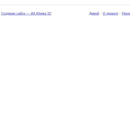
Создание сайта — ИА Юника '07
Домой
·
О проекте
·
Рекл