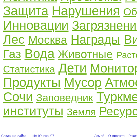
Защита
Нарушения
Об
Инновации
Загрязнени
Лес
Награды
В
Москва
Вода
Газ
Животные
Раст
Дети
Монито
Статистика
Продукты
Мусор
Атмо
Сочи
Туркм
Заповедник
институты
Ресур
Земля
Создание сайта — ИА Юника '07
Домой
·
О проекте
·
Рекл