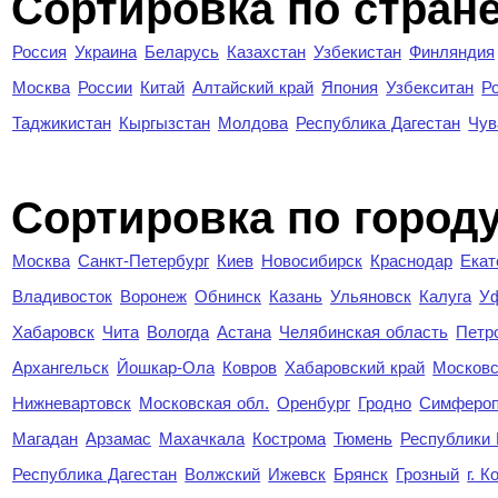
Сортировка по стран
Россия
Украина
Беларусь
Казахстан
Узбекистан
Финляндия
Москва
России
Китай
Алтайский край
Япония
Узбекситан
Р
Таджикистан
Кыргызстан
Молдова
Республика Дагестан
Чув
Cортировка по город
Москва
Санкт-Петербург
Киев
Новосибирск
Краснодар
Екат
Владивосток
Воронеж
Обнинск
Казань
Ульяновск
Калуга
У
Хабаровск
Чита
Вологда
Астана
Челябинская область
Петр
Архангельск
Йошкар-Ола
Ковров
Хабаровский край
Московс
Нижневартовск
Московская обл.
Оренбург
Гродно
Симферо
Магадан
Арзамас
Махачкала
Кострома
Тюмень
Республики
Республика Дагестан
Волжский
Ижевск
Брянск
Грозный
г. 