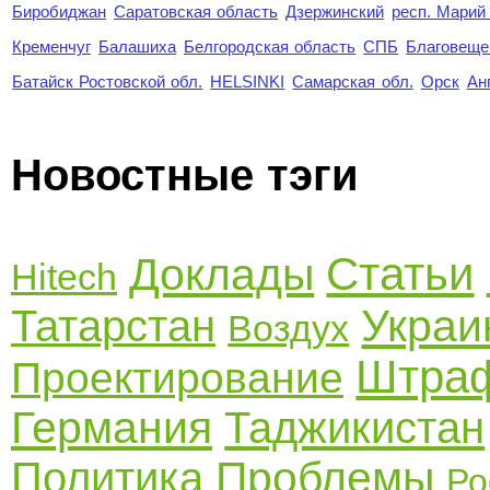
Биробиджан
Саратовская область
Дзержинский
респ. Марий
Кременчуг
Балашиха
Белгородская область
СПБ
Благовеще
Батайск Ростовской обл.
HELSINKI
Самарская обл.
Орск
Ан
Новостные тэги
Статьи
Доклады
Hitech
Украи
Татарстан
Воздух
Штра
Проектирование
Германия
Таджикистан
Проблемы
Политика
Ро