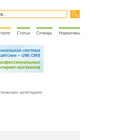
талог
Статьи
Словарь
Нормативы
атических категориях