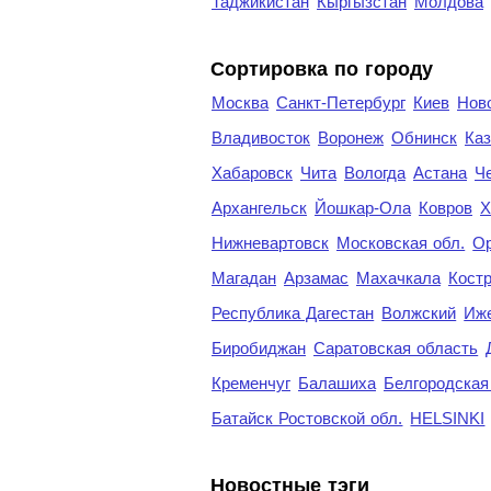
Таджикистан
Кыргызстан
Молдова
Cортировка по городу
Москва
Санкт-Петербург
Киев
Нов
Владивосток
Воронеж
Обнинск
Каз
Хабаровск
Чита
Вологда
Астана
Ч
Архангельск
Йошкар-Ола
Ковров
Х
Нижневартовск
Московская обл.
Ор
Магадан
Арзамас
Махачкала
Кост
Республика Дагестан
Волжский
Иж
Биробиджан
Саратовская область
Кременчуг
Балашиха
Белгородская
Батайск Ростовской обл.
HELSINKI
Новостные тэги