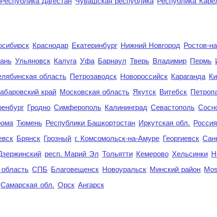
Республика Дагестан
Чувашская республика
Республика Каре
осибирск
Краснодар
Екатеринбург
Нижний Новгород
Ростов-н
ань
Ульяновск
Калуга
Уфа
Барнаул
Тверь
Владимир
Пермь
елябинская область
Петрозаводск
Новороссийск
Караганда
Ки
абаровский край
Московская область
Якутск
Витебск
Петроп
енбург
Гродно
Симферополь
Калининград
Севастополь
Сосн
рома
Тюмень
Республики Башкортостан
Иркутская обл.
Росси
евск
Брянск
Грозный
г. Комсомольск-на-Амуре
Георгиевск
Сан
Дзержинский
респ. Марий Эл
Тольятти
Кемерово
Хельсинки
Н
 область
СПБ
Благовещенск
Новоуральск
Минский район
Mo
Самарская обл.
Орск
Ангарск