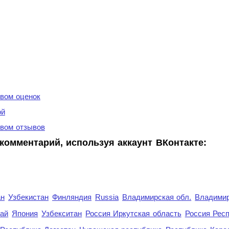
вом оценок
ой
вом отзывов
комментарий, используя аккаунт ВКонтакте:
ан
Узбекистан
Финляндия
Russia
Владимирская обл.
Владимир
рай
Япония
Узбекситан
Россия Иркутская область
Россия Респ