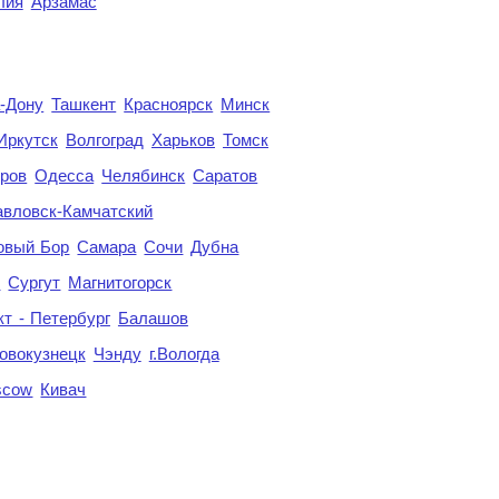
лия
Арзамас
а-Дону
Ташкент
Красноярск
Минск
Иркутск
Волгоград
Харьков
Томск
ров
Одесса
Челябинск
Саратов
авловск-Камчатский
овый Бор
Самара
Сочи
Дубна
я
Сургут
Магнитогорск
кт - Петербург
Балашов
овокузнецк
Чэнду
г.Вологда
scow
Кивач