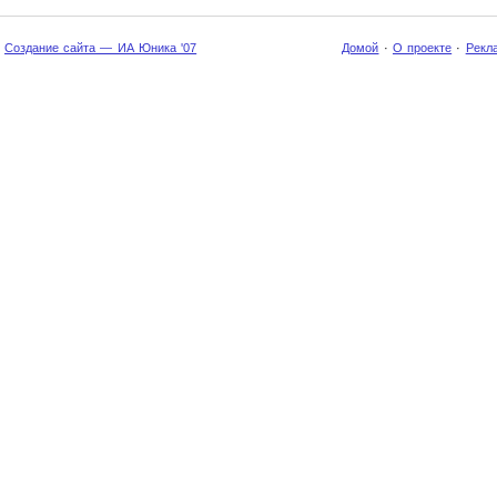
Создание сайта — ИА Юника '07
Домой
·
О проекте
·
Рекл