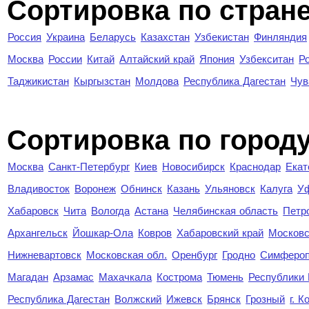
Сортировка по стран
Россия
Украина
Беларусь
Казахстан
Узбекистан
Финляндия
Москва
России
Китай
Алтайский край
Япония
Узбекситан
Р
Таджикистан
Кыргызстан
Молдова
Республика Дагестан
Чув
Cортировка по город
Москва
Санкт-Петербург
Киев
Новосибирск
Краснодар
Екат
Владивосток
Воронеж
Обнинск
Казань
Ульяновск
Калуга
У
Хабаровск
Чита
Вологда
Астана
Челябинская область
Петр
Архангельск
Йошкар-Ола
Ковров
Хабаровский край
Московс
Нижневартовск
Московская обл.
Оренбург
Гродно
Симферо
Магадан
Арзамас
Махачкала
Кострома
Тюмень
Республики
Республика Дагестан
Волжский
Ижевск
Брянск
Грозный
г. 