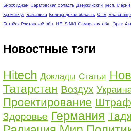
Биробиджан
Саратовская область
Дзержинский
респ. Марий
Кременчуг
Балашиха
Белгородская область
СПБ
Благовеще
Батайск Ростовской обл.
HELSINKI
Самарская обл.
Орск
Ан
Новостные тэги
Hitech
Нов
Доклады
Статьи
Татарстан
Воздух
Украин
Проектирование
Штра
Германия
Тад
Здоровье
Мир
Полити
Радиация