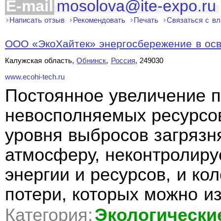
E-mail
mosolova@ite-expo.ru
Написать отзыв
Рекомендовать
Печать
Связаться с в
ООО «ЭкоХайтек» энергосбережение в ос
Калужская область,
Обнинск
,
Россия
, 249030
www.ecohi-tech.ru
Постоянное увеличение 
невосполняемых ресурсо
уровня выбросов загряз
атмосферу, неконтролир
энергии и ресурсов, и ко
потери, которых можно из
Категория:
Экологически