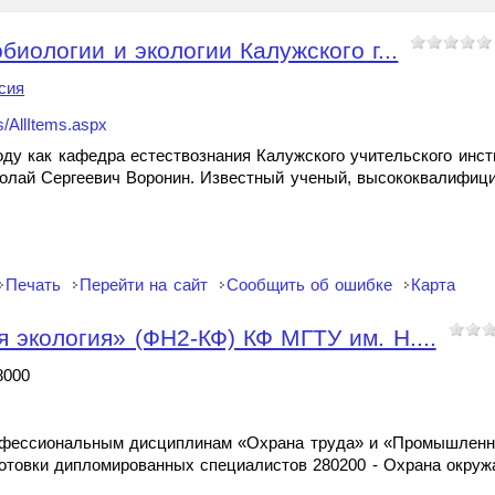
иологии и экологии Калужского г...
сия
s/AllItems.aspx
ду как кафедра естествознания Калужского учительского инс
колай Сергеевич Воронин. Известный ученый, высококвалифиц
Печать
Перейти на сайт
Сообщить об ошибке
Карта
экология» (ФН2-КФ) КФ МГТУ им. Н....
8000
офессиональным дисциплинам «Охрана труда» и «Промышленна
отовки дипломированных специалистов 280200 - Охрана окру