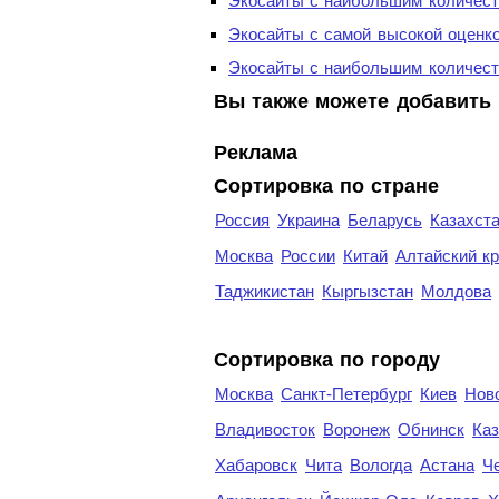
Экосайты с наибольшим количест
Экосайты с самой высокой оценк
Экосайты с наибольшим количест
Вы также можете добавить 
Реклама
Сортировка по стране
Россия
Украина
Беларусь
Казахст
Москва
России
Китай
Алтайский к
Таджикистан
Кыргызстан
Молдова
Cортировка по городу
Москва
Санкт-Петербург
Киев
Нов
Владивосток
Воронеж
Обнинск
Каз
Хабаровск
Чита
Вологда
Астана
Ч