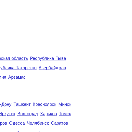
ская область
Республика Тыва
ублика Татарстан
Азербайджан
лия
Арзамас
а-Дону
Ташкент
Красноярск
Минск
Иркутск
Волгоград
Харьков
Томск
ров
Одесса
Челябинск
Саратов