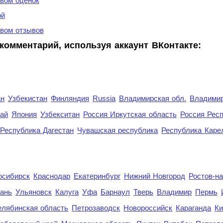
вом оценок
ой
вом отзывов
комментарий, используя аккаунт ВКонтакте:
ан
Узбекистан
Финляндия
Russia
Владимирская обл.
Владимир
рай
Япония
Узбекситан
Россия Иркутская область
Россия Респ
Республика Дагестан
Чувашская республика
Республика Каре
осибирск
Краснодар
Екатеринбург
Нижний Новгород
Ростов-н
ань
Ульяновск
Калуга
Уфа
Барнаул
Тверь
Владимир
Пермь
елябинская область
Петрозаводск
Новороссийск
Караганда
Ки