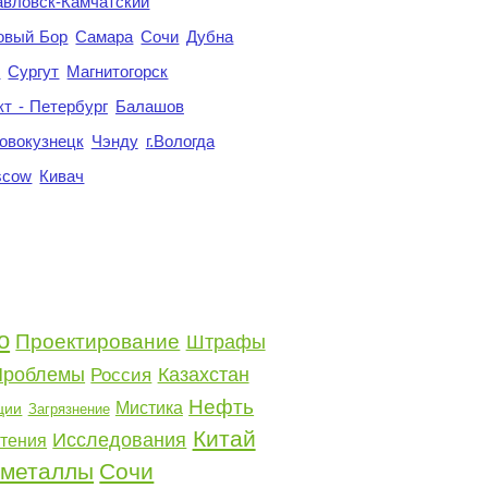
авловск-Камчатский
овый Бор
Самара
Сочи
Дубна
я
Сургут
Магнитогорск
кт - Петербург
Балашов
овокузнецк
Чэнду
г.Вологда
scow
Кивач
о
Проектирование
Штрафы
Проблемы
Казахстан
Россия
Нефть
Мистика
ции
Загрязнение
Китай
Исследования
тения
 металлы
Сочи