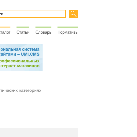
талог
Статьи
Словарь
Нормативы
атических категориях