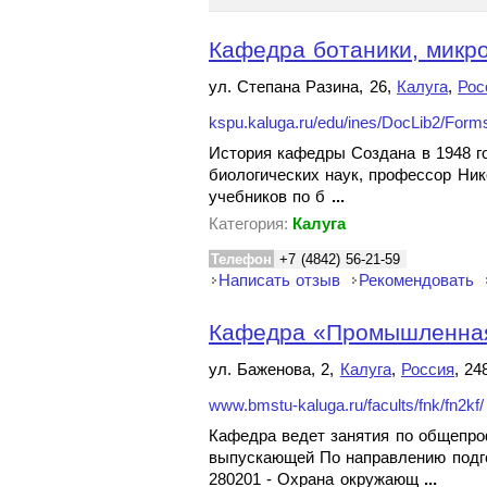
Кафедра ботаники, микроб
ул. Степана Разина, 26,
Калуга
,
Рос
kspu.kaluga.ru/edu/ines/DocLib2/Form
История кафедры Создана в 1948 го
биологических наук, профессор Ни
учебников по б
...
Категория:
Калуга
Телефон
+7 (4842) 56-21-59
Написать отзыв
Рекомендовать
Кафедра «Промышленная 
ул. Баженова, 2,
Калуга
,
Россия
, 24
www.bmstu-kaluga.ru/facults/fnk/fn2kf/
Кафедра ведет занятия по общепр
выпускающей По направлению подг
280201 - Охрана окружающ
...