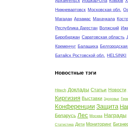
Архангельск
Йошкар-Ола
Ковров
Х
Нижневартовск
Московская обл.
Ор
Магадан
Арзамас
Махачкала
Кост
Республика Дагестан
Волжский
Иж
Биробиджан
Саратовская область
Кременчуг
Балашиха
Белгородская
Батайск Ростовской обл.
HELSINKI
Новостные тэги
Доклады
Статьи
Новости
Hitech
Киргизия
Выставки
Гер
Здоровье
Конференции
Защита
На
Лес
Награды
Беларусь
Москва
Бизне
Дети
Мониторинг
Статистика