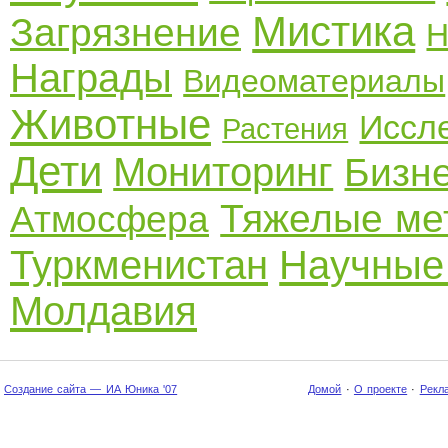
Мистика
Загрязнение
Н
Награды
Видеоматериалы
Животные
Иссл
Растения
Дети
Мониторинг
Бизн
Тяжелые ме
Атмосфера
Туркменистан
Научные
Молдавия
Создание сайта — ИА Юника '07
Домой
·
О проекте
·
Рекл