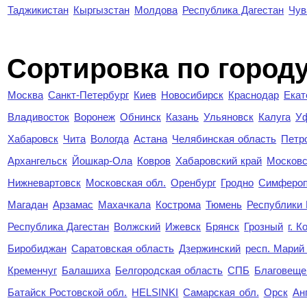
Таджикистан
Кыргызстан
Молдова
Республика Дагестан
Чув
Cортировка по город
Москва
Санкт-Петербург
Киев
Новосибирск
Краснодар
Екат
Владивосток
Воронеж
Обнинск
Казань
Ульяновск
Калуга
У
Хабаровск
Чита
Вологда
Астана
Челябинская область
Петр
Архангельск
Йошкар-Ола
Ковров
Хабаровский край
Московс
Нижневартовск
Московская обл.
Оренбург
Гродно
Симферо
Магадан
Арзамас
Махачкала
Кострома
Тюмень
Республики
Республика Дагестан
Волжский
Ижевск
Брянск
Грозный
г. 
Биробиджан
Саратовская область
Дзержинский
респ. Марий
Кременчуг
Балашиха
Белгородская область
СПБ
Благовеще
Батайск Ростовской обл.
HELSINKI
Самарская обл.
Орск
Ан