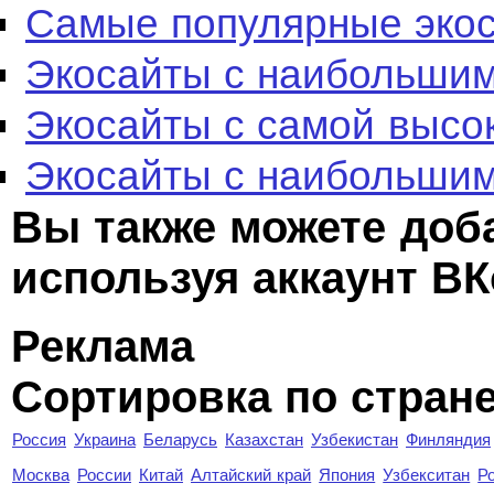
Самые популярные эко
Экосайты с наибольшим
Экосайты с самой высо
Экосайты с наибольшим
Вы также можете доб
используя аккаунт ВК
Реклама
Сортировка по стран
Россия
Украина
Беларусь
Казахстан
Узбекистан
Финляндия
Москва
России
Китай
Алтайский край
Япония
Узбекситан
Р