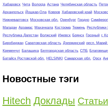
Хабаровск
Чита
Вологда
Астана
Челябинская область
Петр
Архангельск
Йошкар-Ола
Ковров
Хабаровский край
Московс
Нижневартовск
Московская обл.
Оренбург
Гродно
Симферо
Магадан
Арзамас
Махачкала
Кострома
Тюмень
Республики
Республика Дагестан
Волжский
Ижевск
Брянск
Грозный
г. 
Биробиджан
Саратовская область
Дзержинский
респ. Марий
Кременчуг
Балашиха
Белгородская область
СПБ
Благовеще
Батайск Ростовской обл.
HELSINKI
Самарская обл.
Орск
Ан
Новостные тэги
Hitech
Доклады
Стать