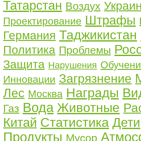
Татарстан
Украи
Воздух
Штрафы
Проектирование
Таджикистан
Германия
Рос
Политика
Проблемы
Защита
Обучен
Нарушения
Загрязнение
Инновации
Награды
Ви
Лес
Москва
Вода
Животные
Ра
Газ
Статистика
Китай
Дети
Продукты
Атмос
Мусор