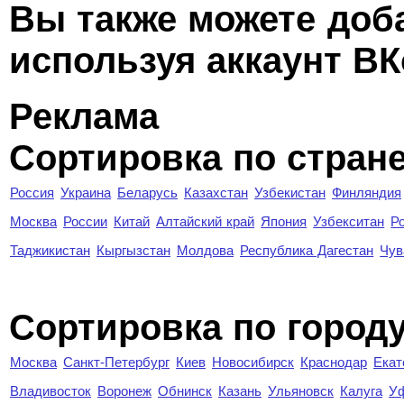
Вы также можете доб
используя аккаунт ВК
Реклама
Сортировка по стран
Россия
Украина
Беларусь
Казахстан
Узбекистан
Финляндия
Москва
России
Китай
Алтайский край
Япония
Узбекситан
Р
Таджикистан
Кыргызстан
Молдова
Республика Дагестан
Чув
Cортировка по город
Москва
Санкт-Петербург
Киев
Новосибирск
Краснодар
Екат
Владивосток
Воронеж
Обнинск
Казань
Ульяновск
Калуга
У