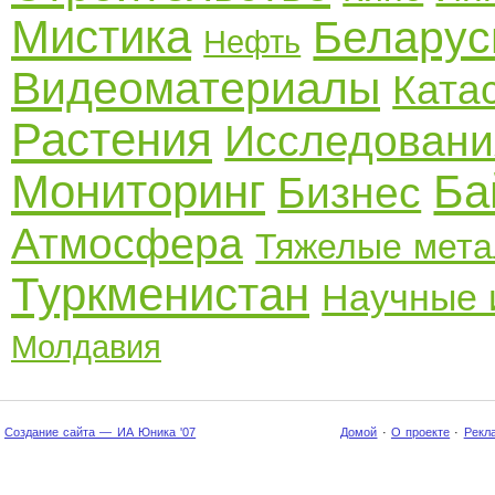
Мистика
Беларус
Нефть
Видеоматериалы
Ката
Растения
Исследовани
Мониторинг
Ба
Бизнес
Атмосфера
Тяжелые мет
Туркменистан
Научные 
Молдавия
Создание сайта — ИА Юника '07
Домой
·
О проекте
·
Рекл