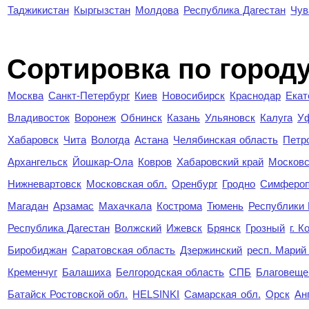
Таджикистан
Кыргызстан
Молдова
Республика Дагестан
Чув
Cортировка по город
Москва
Санкт-Петербург
Киев
Новосибирск
Краснодар
Екат
Владивосток
Воронеж
Обнинск
Казань
Ульяновск
Калуга
У
Хабаровск
Чита
Вологда
Астана
Челябинская область
Петр
Архангельск
Йошкар-Ола
Ковров
Хабаровский край
Московс
Нижневартовск
Московская обл.
Оренбург
Гродно
Симферо
Магадан
Арзамас
Махачкала
Кострома
Тюмень
Республики
Республика Дагестан
Волжский
Ижевск
Брянск
Грозный
г. 
Биробиджан
Саратовская область
Дзержинский
респ. Марий
Кременчуг
Балашиха
Белгородская область
СПБ
Благовеще
Батайск Ростовской обл.
HELSINKI
Самарская обл.
Орск
Ан