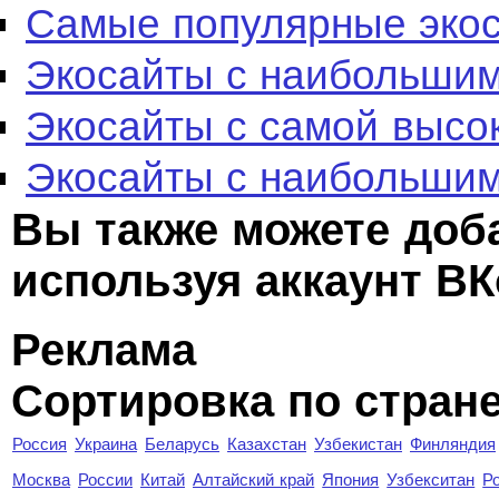
Самые популярные эко
Экосайты с наибольшим
Экосайты с самой высо
Экосайты с наибольшим
Вы также можете доб
используя аккаунт ВК
Реклама
Сортировка по стран
Россия
Украина
Беларусь
Казахстан
Узбекистан
Финляндия
Москва
России
Китай
Алтайский край
Япония
Узбекситан
Р