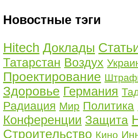
Новостные тэги
Hitech
Стать
Доклады
Татарстан
Воздух
Украи
Проектирование
Штраф
Здоровье
Германия
Та
Радиация
Политика
Мир
Конференции
Защита
Строительство
Ин
Кино