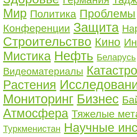
Мир
Проблемы
Политика
Защита
Конференции
На
Строительство
Кино
Ин
Нефть
Мистика
Беларусь
Катастр
Видеоматериалы
Исследован
Растения
Мониторинг
Бизнес
Ба
Атмосфера
Тяжелые мет
Научные инс
Туркменистан