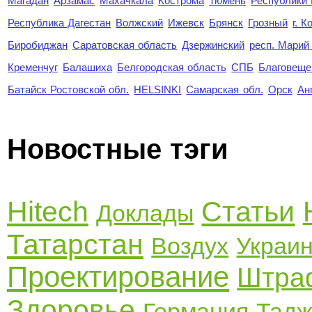
Магадан
Арзамас
Махачкала
Кострома
Тюмень
Республики
Республика Дагестан
Волжский
Ижевск
Брянск
Грозный
г. 
Биробиджан
Саратовская область
Дзержинский
респ. Марий
Кременчуг
Балашиха
Белгородская область
СПБ
Благовеще
Батайск Ростовской обл.
HELSINKI
Самарская обл.
Орск
Ан
Новостные тэги
Hitech
Статьи
Доклады
Татарстан
Воздух
Украи
Проектирование
Штра
Здоровье
Германия
Тадж