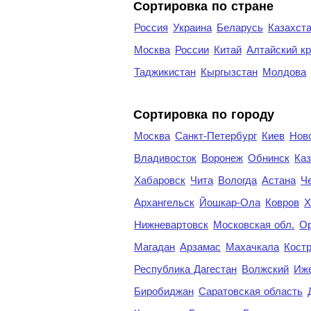
Сортировка по стране
Россия
Украина
Беларусь
Казахст
Москва
России
Китай
Алтайский к
Таджикистан
Кыргызстан
Молдова
Cортировка по городу
Москва
Санкт-Петербург
Киев
Нов
Владивосток
Воронеж
Обнинск
Каз
Хабаровск
Чита
Вологда
Астана
Ч
Архангельск
Йошкар-Ола
Ковров
Х
Нижневартовск
Московская обл.
Ор
Магадан
Арзамас
Махачкала
Кост
Республика Дагестан
Волжский
Иж
Биробиджан
Саратовская область