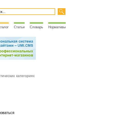
талог
Статьи
Словарь
Нормативы
атических категориях
роваться