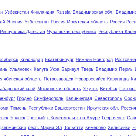
ан
Узбекистан
Финляндия
Russia
Владимирская обл.
Владимир
рай
Япония
Узбекситан
Россия Иркутская область
Россия Респ
Республика Дагестан
Чувашская республика
Республика Каре
осибирск
Краснодар
Екатеринбург
Нижний Новгород
Ростов-н
ань
Ульяновск
Калуга
Уфа
Барнаул
Тверь
Владимир
Пермь
елябинская область
Петрозаводск
Новороссийск
Караганда
Ки
абаровский край
Московская область
Якутск
Витебск
Петроп
енбург
Гродно
Симферополь
Калининград
Севастополь
Сосн
рома
Тюмень
Республики Башкортостан
Иркутская обл.
Росси
евск
Брянск
Грозный
г. Комсомольск-на-Амуре
Георгиевск
Сан
Дзержинский
респ. Марий Эл
Тольятти
Кемерово
Хельсинки
Н