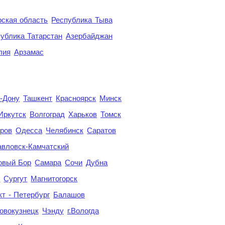
ская область
Республика Тыва
ублика Татарстан
Азербайджан
лия
Арзамас
а-Дону
Ташкент
Красноярск
Минск
Иркутск
Волгоград
Харьков
Томск
ров
Одесса
Челябинск
Саратов
авловск-Камчатский
овый Бор
Самара
Сочи
Дубна
я
Сургут
Магнитогорск
кт - Петербург
Балашов
овокузнецк
Чэнду
г.Вологда