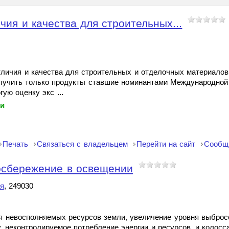
чия и качества для строительных...
отличия и качества для строительных и отделочных материалов
получить только продукты ставшие номинантами Международной
гую оценку экс
...
ки
Печать
Связаться с владельцем
Перейти на сайт
Сообщ
осбережение в освещении
я
, 249030
я невосполняемых ресурсов земли, увеличение уровня выброс
 неконтролируемое потребление энергии и ресурсов, и колос