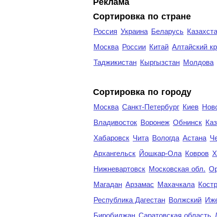
Реклама
Сортировка по стране
Россия
Украина
Беларусь
Казахст
Москва
России
Китай
Алтайский к
Таджикистан
Кыргызстан
Молдова
Cортировка по городу
Москва
Санкт-Петербург
Киев
Нов
Владивосток
Воронеж
Обнинск
Каз
Хабаровск
Чита
Вологда
Астана
Ч
Архангельск
Йошкар-Ола
Ковров
Х
Нижневартовск
Московская обл.
Ор
Магадан
Арзамас
Махачкала
Кост
Республика Дагестан
Волжский
Иж
Биробиджан
Саратовская область