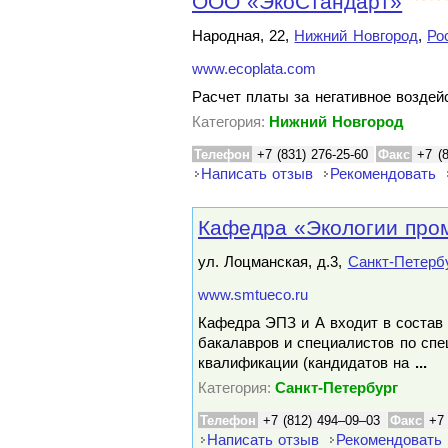
ООО «ЭкоСтандарт»
Народная, 22,
Нижний Новгород
,
Ро
www.ecoplata.com
Расчет платы за негативное возде
Категория:
Нижний Новгород
Телефон
+7 (831) 276-25-60
Факс
+7 (
Написать отзыв
Рекомендовать
Кафедра «Экологии про
ул. Лоцманская, д.3,
Санкт-Петерб
www.smtueco.ru
Кафедра ЭПЗ и А входит в состав 
бакалавров и специалистов по сп
квалификации (кандидатов на
...
Категория:
Санкт-Петербург
Телефон
+7 (812) 494–09–03
Факс
+7
Написать отзыв
Рекомендовать