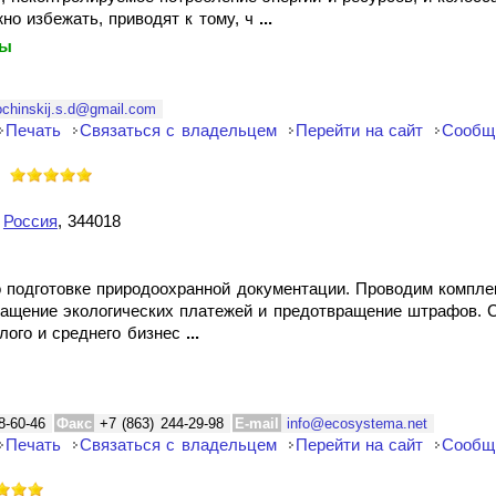
жно избежать, приводят к тому, ч
...
ты
ochinskij.s.d@gmail.com
Печать
Связаться с владельцем
Перейти на сайт
Сообщ
,
Россия
, 344018
о подготовке природоохранной документации. Проводим компле
ращение экологических платежей и предотвращение штрафов. 
лого и среднего бизнес
...
8-60-46
Факс
+7 (863) 244-29-98
E-mail
info@ecosystema.net
Печать
Связаться с владельцем
Перейти на сайт
Сообщ