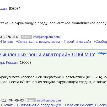
ссия
, 603074
йствие на окружающую среду, абонентское экологическое обсл
831) 276-25-60
E-mail
info@ecoplata.com
Печать
Связаться с владельцем
Перейти на сайт
Сообщ
мышленных зон и акваторий» СПбГМТУ
Избра
ург
,
Россия
, 190008
факультета корабельной энергетики и автоматики (ФКЭ и А), 
ециальности «Инженерная защита окружающей среды», а также
 (812) 494–09–03
E-mail
info@smtueco.ru
Печать
Связаться с владельцем
Перейти на сайт
Сообщ