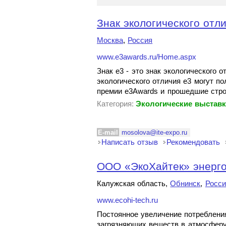
Знак экологического отли
Москва
,
Россия
www.e3awards.ru/Home.aspx
Знак e3 - это знак экологического 
экологического отличия e3 могут 
премии e3Awards и прошедшие стро
Категория:
Экологические выстав
E-mail
mosolova@ite-expo.ru
Написать отзыв
Рекомендовать
ООО «ЭкоХайтек» энерг
Калужская область,
Обнинск
,
Росси
www.ecohi-tech.ru
Постоянное увеличение потреблени
загрязняющих веществ в атмосферу,