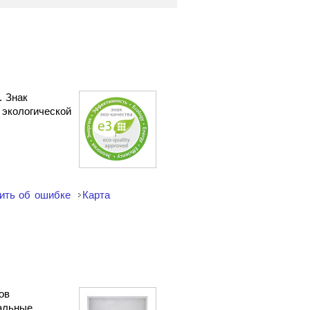
. Знак
 экологической
ить об ошибке
Карта
ов
сальные