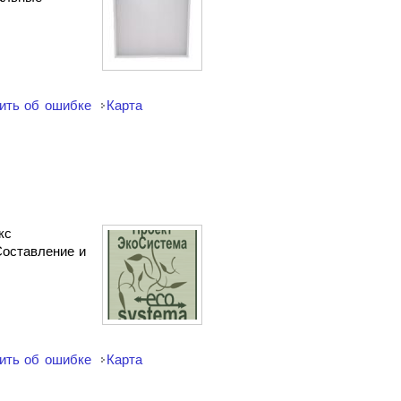
ить об ошибке
Карта
кс
Составление и
ить об ошибке
Карта