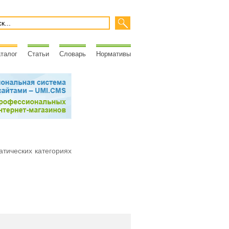
талог
Статьи
Словарь
Нормативы
атических категориях