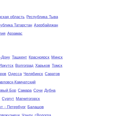
ская область
Республика Тыва
ублика Татарстан
Азербайджан
лия
Арзамас
а-Дону
Ташкент
Красноярск
Минск
Иркутск
Волгоград
Харьков
Томск
ров
Одесса
Челябинск
Саратов
авловск-Камчатский
овый Бор
Самара
Сочи
Дубна
я
Сургут
Магнитогорск
кт - Петербург
Балашов
овокузнецк
Чэнду
г.Вологда