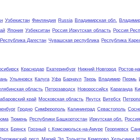
ан
Узбекистан
Финляндия
Russia
Владимирская обл.
Владимир
рай
Япония
Узбекситан
Россия Иркутская область
Россия Респ
Республика Дагестан
Чувашская республика
Республика Каре
осибирск
Краснодар
Екатеринбург
Нижний Новгород
Ростов-н
ань
Ульяновск
Калуга
Уфа
Барнаул
Тверь
Владимир
Пермь
елябинская область
Петрозаводск
Новороссийск
Караганда
Ки
абаровский край
Московская область
Якутск
Витебск
Петроп
енбург
Гродно
Симферополь
Калининград
Севастополь
Сосн
рома
Тюмень
Республики Башкортостан
Иркутская обл.
Росси
евск
Брянск
Грозный
г. Комсомольск-на-Амуре
Георгиевск
Сан
Дзержинский
респ. Марий Эл
Тольятти
Кемерово
Хельсинки
Н