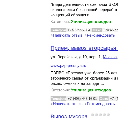
"Виды деятельности компании ЭКО
экологически безопасной переработ
концепций обращени
...
Категория:
Утилизация отходов
Телефон
+74822777604
Факс
+7482277
Написать отзыв
Рекомендовать
Прием, вывоз вторсырь
ул. Верейская, д.10, корп.1,
Москва
www.pzp-presnya.ru
ПЗПВС «Пресня» уже более 25 лет 
вторичного сырья от организаций и
расположенных на западе
...
Категория:
Утилизация отходов
Телефон
+7 (495) 443-16-01
Факс
+7 (
Написать отзыв
Рекомендовать
Вывоз мусора