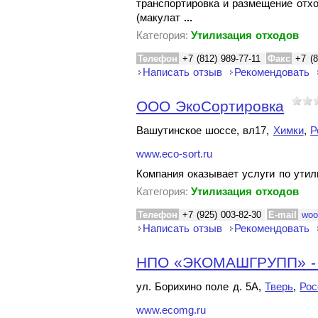
транспортировка и размещение отхо
(макулат
...
Категория:
Утилизация отходов
Телефон
+7 (812) 989-77-11
Факс
+7 (8
Написать отзыв
Рекомендовать
ООО ЭкоСортировка
Вашутинское шоссе, вл17,
Химки
,
Р
www.eco-sort.ru
Компания оказывает услуги по утил
Категория:
Утилизация отходов
Телефон
+7 (925) 003-82-30
E-mail
woo
Написать отзыв
Рекомендовать
НПО «ЭКОМАШГРУПП» - т
ул. Борихино поле д. 5А,
Тверь
,
Рос
www.ecomg.ru