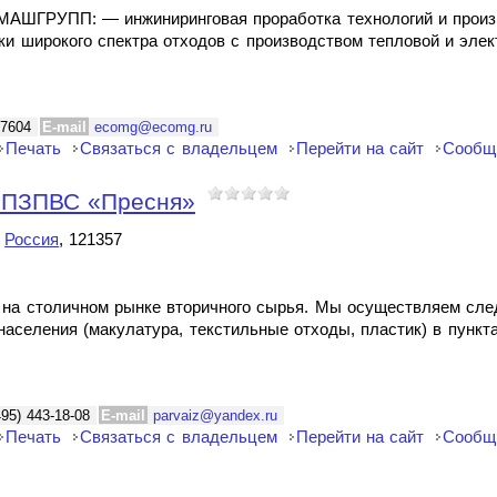
МАШГРУПП: — инжиниринговая проработка технологий и произ
ки широкого спектра отходов с производством тепловой и элек
7604
E-mail
ecomg@ecomg.ru
Печать
Связаться с владельцем
Перейти на сайт
Сообщ
я ПЗПВС «Пресня»
,
Россия
, 121357
на столичном рынке вторичного сырья. Мы осуществляем сле
 населения (макулатура, текстильные отходы, пластик) в пунк
495) 443-18-08
E-mail
parvaiz@yandex.ru
Печать
Связаться с владельцем
Перейти на сайт
Сообщ