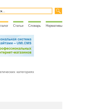
талог
Статьи
Словарь
Нормативы
атических категориях