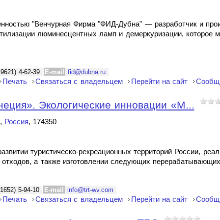
енностью "Венчурная Фирма "ФИД-Дубна" — разработчик и про
тилизации люминесцентных ламп и демеркуризации, которое м
49621) 4-62-39
E-mail
fid@dubna.ru
Печать
Связаться с владельцем
Перейти на сайт
Сообщ
еция». Экологические инновации «М...
,
Россия
, 174350
азвитии туристическо-рекреационных территорий России, реал
 отходов, а также изготовлении следующих перерабатывающих
1652) 5-94-10
E-mail
info@trt-wv.com
Печать
Связаться с владельцем
Перейти на сайт
Сообщ