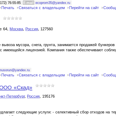
172) 76-55-85
E-mail
ecoprom35@yandex.ru
Печать
Связаться с владельцем
Перейти на сайт
Сообщ
е 64,
Москва
,
Россия
, 127560
 вывоза мусора, снега, грунта, занимается продажей бункеров 
и с имеющейся лицензией. Компания также обеспечивают соблю
musorun@yandex.ru
Печать
Связаться с владельцем
Перейти на сайт
Сообщ
 OOO «Скад»
нкт-Петербург
,
Россия
, 195176
длагает следующие услуги: - селективный сбор отходов на тер