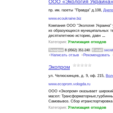
ООО «Экология Украина»
пр. им. газеты "Правда" д.108,
Днеп
www.ecoukraine.biz
Компания ООО "Экология Украина" 
из образующихся муниципальных тв
десятилетнюю историю, давн
...
Категория:
Утилизация отходов
Телефон
8 (0562) 351-240
E-mail
secre
Написать отзыв
Рекомендовать
Экопром
ул. Челюскинцев, д. 9, оф. 215,
Вол
www.ecoprom.vologda.ru
ООО «Экопром» оказывает широкий 
масел: Трансформаторные,турбинны
Самовывоз. Сбор итранспортировк
Категория:
Утилизация отходов