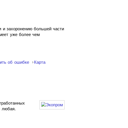
и и захоронению большей части
меет уже более чем
ить об ошибке
Карта
тработанных
- любая.