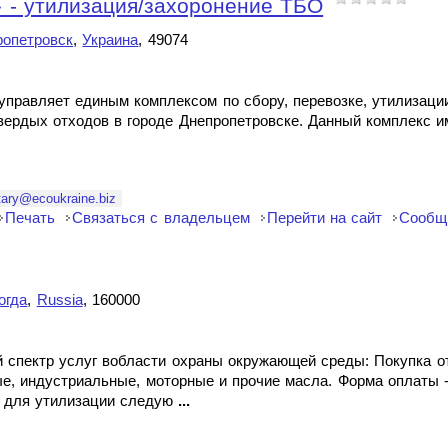
 - утилизация/захоронение ТБО
ропетровск
,
Украина
, 49074
управляет единым комплексом по сбору, перевозке, утилизаци
ердых отходов в городе Днепропетровске. Данный комплекс и
tary@ecoukraine.biz
Печать
Связаться с владельцем
Перейти на сайт
Сообщ
огда
,
Russia
, 160000
спектр услуг вобласти охраны окружающей среды: Покупка о
е, индустриальные, моторные и прочие масла. Форма оплаты 
а для утилизации следую
...