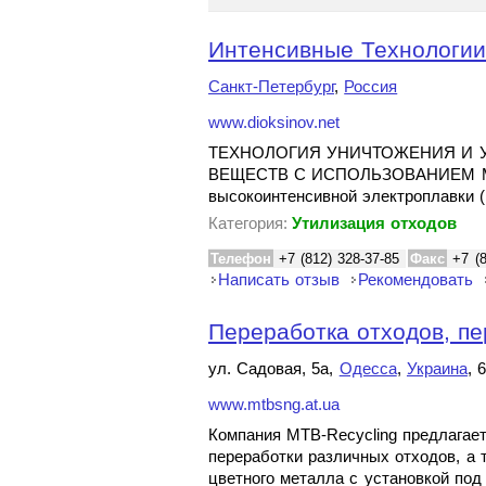
Интенсивные Технологии
Санкт-Петербург
,
Россия
www.dioksinov.net
ТЕХНОЛОГИЯ УНИЧТОЖЕНИЯ И 
ВЕЩЕСТВ С ИСПОЛЬЗОВАНИЕМ М
высокоинтенсивной электроплавки 
Категория:
Утилизация отходов
Телефон
+7 (812) 328-37-85
Факс
+7 (
Написать отзыв
Рекомендовать
Переработка отходов, пе
ул. Cадовая, 5а,
Одесса
,
Украина
, 
www.mtbsng.at.ua
Компания MTB-Recycling предлагае
переработки различных отходов, а 
цветного металла c установкой по