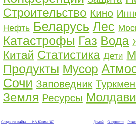
Строительство
Кино
Инн
Беларусь
Лес
Нефть
Мос
Катастрофы
Газ
Вода
Статистика
М
Китай
Дети
Атмо
Продукты
Мусор
Сочи
Заповедник
Туркмен
Молдави
Земля
Ресурсы
Создание сайта — ИА Юника '07
Домой
·
О проекте
·
Рекл