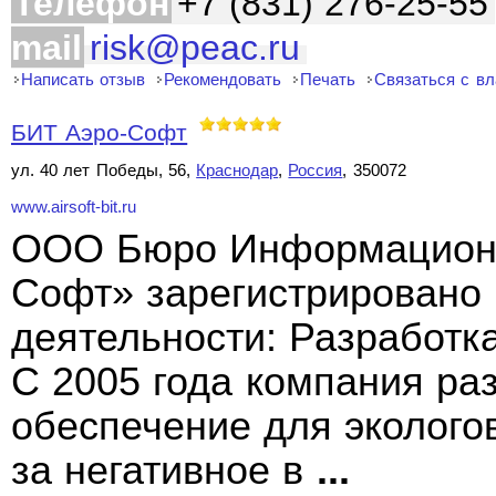
Телефон
+7 (831) 276-25-55
mail
risk@peac.ru
Написать отзыв
Рекомендовать
Печать
Связаться с в
БИТ Аэро-Софт
ул. 40 лет Победы, 56,
Краснодар
,
Россия
, 350072
www.airsoft-bit.ru
ООО Бюро Информационн
Софт» зарегистрировано 
деятельности: Разработк
С 2005 года компания ра
обеспечение для эколого
за негативное в
...