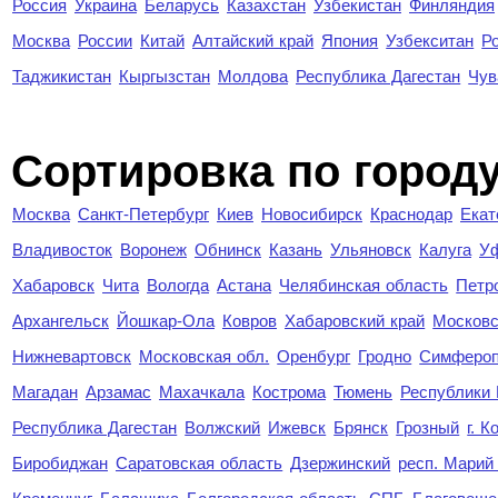
Россия
Украина
Беларусь
Казахстан
Узбекистан
Финляндия
Москва
России
Китай
Алтайский край
Япония
Узбекситан
Р
Таджикистан
Кыргызстан
Молдова
Республика Дагестан
Чув
Cортировка по город
Москва
Санкт-Петербург
Киев
Новосибирск
Краснодар
Екат
Владивосток
Воронеж
Обнинск
Казань
Ульяновск
Калуга
У
Хабаровск
Чита
Вологда
Астана
Челябинская область
Петр
Архангельск
Йошкар-Ола
Ковров
Хабаровский край
Московс
Нижневартовск
Московская обл.
Оренбург
Гродно
Симферо
Магадан
Арзамас
Махачкала
Кострома
Тюмень
Республики
Республика Дагестан
Волжский
Ижевск
Брянск
Грозный
г. 
Биробиджан
Саратовская область
Дзержинский
респ. Марий