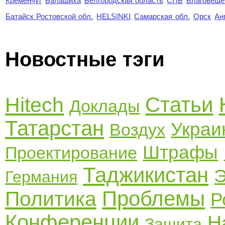
Кременчуг
Балашиха
Белгородская область
СПБ
Благовеще
Батайск Ростовской обл.
HELSINKI
Самарская обл.
Орск
Ан
Новостные тэги
Статьи
Hitech
Доклады
Татарстан
Украи
Воздух
Штрафы
Проектирование
Таджикистан
Э
Германия
Проблемы
Политика
Р
Конференции
Н
Защита