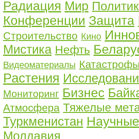
Радиация
Мир
Полити
Конференции
Защита
Инно
Строительство
Кино
Белару
Мистика
Нефть
Катастроф
Видеоматериалы
Растения
Исследовани
Бизнес
Байк
Мониторинг
Тяжелые мет
Атмосфера
Научные
Туркменистан
Молдавия