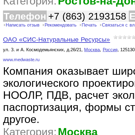
Категория:
Ростов-на-До
Телефон
+7 (863) 2193158
E
Написать отзыв
Рекомендовать
Печать
Связаться с в
ОАО «СИС-Натуральные Ресурсы»
ул. З. и А. Космодемьянских, д.26/21,
Москва
,
Россия
, 125130
www.medwaste.ru
Компания оказывает широ
экологического проектиро
НООЛР, ПДВ, расчет экол
паспортизация, формы ст
другое.
Категория:
Москва