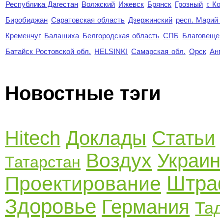
Республика Дагестан
Волжский
Ижевск
Брянск
Грозный
г. 
Биробиджан
Саратовская область
Дзержинский
респ. Марий
Кременчуг
Балашиха
Белгородская область
СПБ
Благовеще
Батайск Ростовской обл.
HELSINKI
Самарская обл.
Орск
Ан
Новостные тэги
Hitech
Доклады
Статьи
Воздух
Украи
Татарстан
Штр
Проектирование
Здоровье
Германия
Та