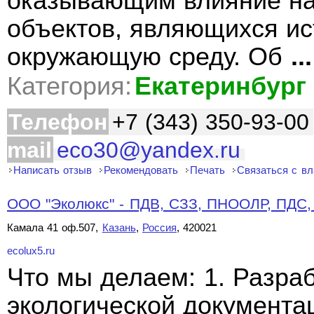
оказывающим влияние на
объектов, являющихся ис
окружающую среду. Об
...
Категория:
Екатеринбург
Телефон
+7 (343) 350-93-00
mail
eco30@yandex.ru
Написать отзыв
Рекомендовать
Печать
Связаться с в
ООО "Эколюкс" - ПДВ, СЗЗ, ПНООЛР, ПДС, 
Камала 41 оф.507,
Казань
,
Россия
, 420021
ecolux5.ru
Что мы делаем: 1. Разра
экологической документа