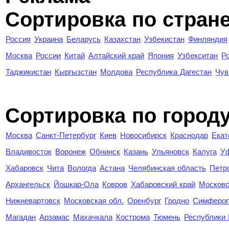
Сортировка по стран
Россия
Украина
Беларусь
Казахстан
Узбекистан
Финляндия
Москва
России
Китай
Алтайский край
Япония
Узбекситан
Р
Таджикистан
Кыргызстан
Молдова
Республика Дагестан
Чув
Cортировка по город
Москва
Санкт-Петербург
Киев
Новосибирск
Краснодар
Екат
Владивосток
Воронеж
Обнинск
Казань
Ульяновск
Калуга
У
Хабаровск
Чита
Вологда
Астана
Челябинская область
Петр
Архангельск
Йошкар-Ола
Ковров
Хабаровский край
Московс
Нижневартовск
Московская обл.
Оренбург
Гродно
Симферо
Магадан
Арзамас
Махачкала
Кострома
Тюмень
Республики