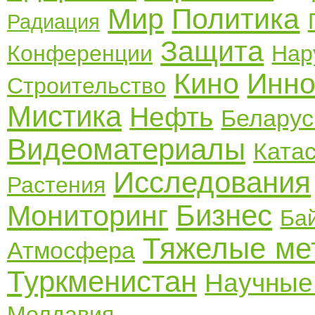
Мир
Политика
Радиация
Защита
Конференции
Нар
Кино
Инно
Строительство
Мистика
Нефть
Беларус
Видеоматериалы
Ката
Исследования
Растения
Бизнес
Мониторинг
Ба
Тяжелые ме
Атмосфера
Туркменистан
Научные
Молдавия