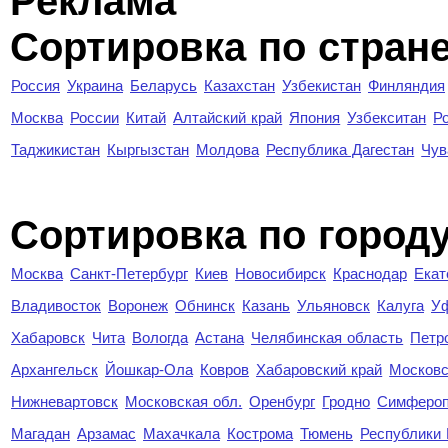
Реклама
Сортировка по стран
Россия
Украина
Беларусь
Казахстан
Узбекистан
Финляндия
Москва
России
Китай
Алтайский край
Япония
Узбекситан
Р
Таджикистан
Кыргызстан
Молдова
Республика Дагестан
Чув
Cортировка по город
Москва
Санкт-Петербург
Киев
Новосибирск
Краснодар
Екат
Владивосток
Воронеж
Обнинск
Казань
Ульяновск
Калуга
У
Хабаровск
Чита
Вологда
Астана
Челябинская область
Петр
Архангельск
Йошкар-Ола
Ковров
Хабаровский край
Московс
Нижневартовск
Московская обл.
Оренбург
Гродно
Симферо
Магадан
Арзамас
Махачкала
Кострома
Тюмень
Республики