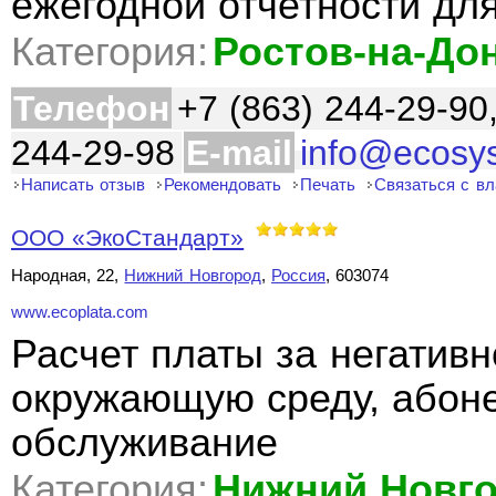
ежегодной отчетности дл
Категория:
Ростов-на-До
Телефон
+7 (863) 244-29-90
244-29-98
E-mail
info@ecosy
Написать отзыв
Рекомендовать
Печать
Связаться с в
ООО «ЭкоСтандарт»
Народная, 22,
Нижний Новгород
,
Россия
, 603074
www.ecoplata.com
Расчет платы за негативн
окружающую среду, абоне
обслуживание
Категория:
Нижний Новг