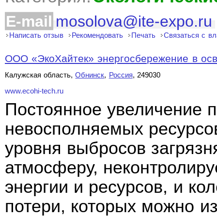
E-mail
mosolova@ite-expo.ru
Написать отзыв
Рекомендовать
Печать
Связаться с в
ООО «ЭкоХайтек» энергосбережение в ос
Калужская область,
Обнинск
,
Россия
, 249030
www.ecohi-tech.ru
Постоянное увеличение 
невосполняемых ресурсо
уровня выбросов загряз
атмосферу, неконтролир
энергии и ресурсов, и ко
потери, которых можно из