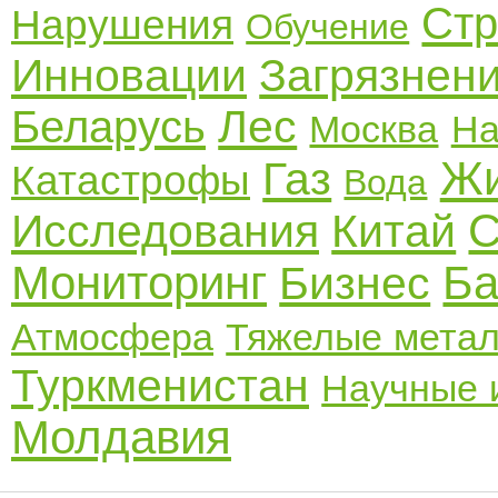
Стр
Нарушения
Обучение
Инновации
Загрязнен
Лес
Беларусь
Москва
На
Жи
Газ
Катастрофы
Вода
С
Исследования
Китай
Мониторинг
Ба
Бизнес
Атмосфера
Тяжелые мета
Туркменистан
Научные 
Молдавия