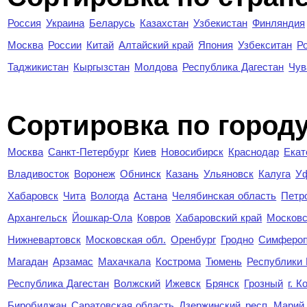
Россия
Украина
Беларусь
Казахстан
Узбекистан
Финляндия
Москва
России
Китай
Алтайский край
Япония
Узбекситан
Р
Таджикистан
Кыргызстан
Молдова
Республика Дагестан
Чув
Cортировка по город
Москва
Санкт-Петербург
Киев
Новосибирск
Краснодар
Екат
Владивосток
Воронеж
Обнинск
Казань
Ульяновск
Калуга
У
Хабаровск
Чита
Вологда
Астана
Челябинская область
Петр
Архангельск
Йошкар-Ола
Ковров
Хабаровский край
Московс
Нижневартовск
Московская обл.
Оренбург
Гродно
Симферо
Магадан
Арзамас
Махачкала
Кострома
Тюмень
Республики
Республика Дагестан
Волжский
Ижевск
Брянск
Грозный
г. 
Биробиджан
Саратовская область
Дзержинский
респ. Марий