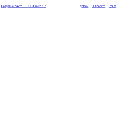
Создание сайта — ИА Юника '07
Домой
·
О проекте
·
Рекл