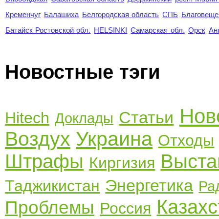
Кременчуг
Балашиха
Белгородская область
СПБ
Благовеще
Батайск Ростовской обл.
HELSINKI
Самарская обл.
Орск
Ан
Новостные тэги
Нов
Статьи
Hitech
Доклады
Воздух
Украина
Отходы
Штрафы
Выста
Киргизия
Энергетика
Таджикистан
Ра
Казахс
Проблемы
Россия