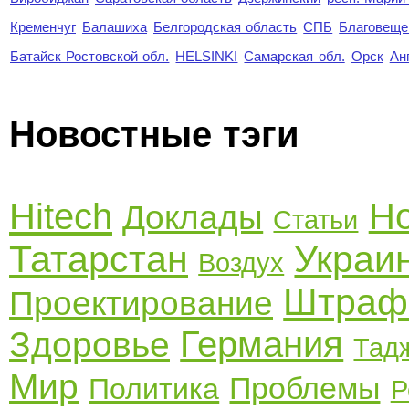
Кременчуг
Балашиха
Белгородская область
СПБ
Благовеще
Батайск Ростовской обл.
HELSINKI
Самарская обл.
Орск
Ан
Новостные тэги
Hitech
Но
Доклады
Статьи
Татарстан
Украи
Воздух
Штра
Проектирование
Германия
Здоровье
Тад
Мир
Проблемы
Политика
Р