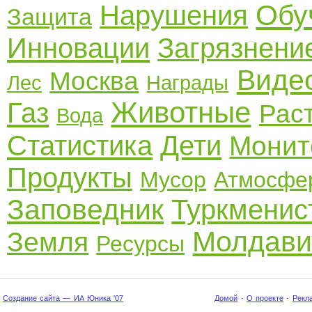
Обу
Нарушения
Защита
Инновации
Загрязнени
Виде
Москва
Лес
Награды
Животные
Газ
Рас
Вода
Статистика
Дети
Монит
Продукты
Мусор
Атмосфе
Заповедник
Туркменис
Молдави
Земля
Ресурсы
Создание сайта — ИА Юника '07
Домой
·
О проекте
·
Рекл