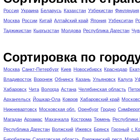
Россия
Украина
Беларусь
Казахстан
Узбекистан
Финляндия
Москва
России
Китай
Алтайский край
Япония
Узбекситан
Р
Таджикистан
Кыргызстан
Молдова
Республика Дагестан
Чув
Cортировка по город
Москва
Санкт-Петербург
Киев
Новосибирск
Краснодар
Екат
Владивосток
Воронеж
Обнинск
Казань
Ульяновск
Калуга
У
Хабаровск
Чита
Вологда
Астана
Челябинская область
Петр
Архангельск
Йошкар-Ола
Ковров
Хабаровский край
Московс
Нижневартовск
Московская обл.
Оренбург
Гродно
Симферо
Магадан
Арзамас
Махачкала
Кострома
Тюмень
Республики
Республика Дагестан
Волжский
Ижевск
Брянск
Грозный
г. 
Биробиджан
Саратовская область
Дзержинский
респ. Марий