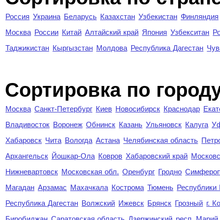
Россия
Украина
Беларусь
Казахстан
Узбекистан
Финляндия
Москва
России
Китай
Алтайский край
Япония
Узбекситан
Р
Таджикистан
Кыргызстан
Молдова
Республика Дагестан
Чув
Cортировка по город
Москва
Санкт-Петербург
Киев
Новосибирск
Краснодар
Екат
Владивосток
Воронеж
Обнинск
Казань
Ульяновск
Калуга
У
Хабаровск
Чита
Вологда
Астана
Челябинская область
Петр
Архангельск
Йошкар-Ола
Ковров
Хабаровский край
Московс
Нижневартовск
Московская обл.
Оренбург
Гродно
Симферо
Магадан
Арзамас
Махачкала
Кострома
Тюмень
Республики
Республика Дагестан
Волжский
Ижевск
Брянск
Грозный
г. 
Биробиджан
Саратовская область
Дзержинский
респ. Марий