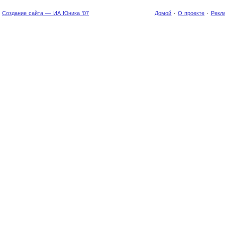
Создание сайта — ИА Юника '07
Домой
·
О проекте
·
Рекл