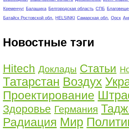
Кременчуг
Балашиха
Белгородская область
СПБ
Благовеще
Батайск Ростовской обл.
HELSINKI
Самарская обл.
Орск
Ан
Новостные тэги
Hitech
Статьи
Доклады
Но
Татарстан
Воздух
Укр
Штр
Проектирование
Тадж
Здоровье
Германия
Мир
Полити
Радиация