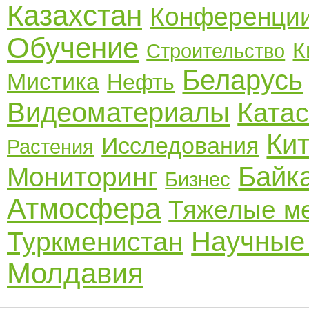
Казахстан
Конференци
Обучение
К
Строительство
Беларусь
Мистика
Нефть
Видеоматериалы
Ката
Ки
Исследования
Растения
Байк
Мониторинг
Бизнес
Атмосфера
Тяжелые м
Научные
Туркменистан
Молдавия