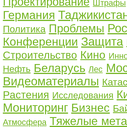
Проектирование
Штрафы
Таджикиста
Германия
Рос
Проблемы
Политика
Защита
Конференции
Кино
Строительство
Инн
Мос
Беларусь
Нефть
Лес
Видеоматериалы
Ката
К
Растения
Исследования
Мониторинг
Бизнес
Ба
Тяжелые мет
Атмосфера