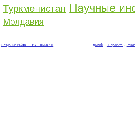
Научные ин
Туркменистан
Молдавия
Создание сайта — ИА Юника '07
Домой
·
О проекте
·
Рекл