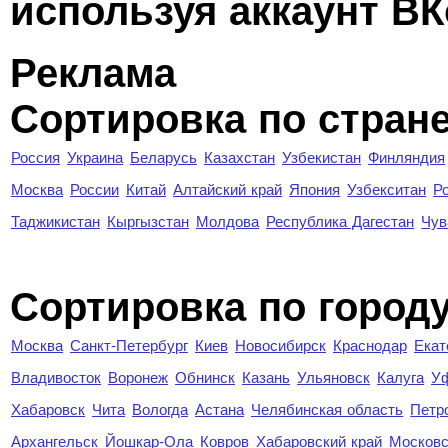
используя аккаунт ВК
Реклама
Сортировка по стран
Россия
Украина
Беларусь
Казахстан
Узбекистан
Финляндия
Москва
России
Китай
Алтайский край
Япония
Узбекситан
Р
Таджикистан
Кыргызстан
Молдова
Республика Дагестан
Чув
Cортировка по город
Москва
Санкт-Петербург
Киев
Новосибирск
Краснодар
Екат
Владивосток
Воронеж
Обнинск
Казань
Ульяновск
Калуга
У
Хабаровск
Чита
Вологда
Астана
Челябинская область
Петр
Архангельск
Йошкар-Ола
Ковров
Хабаровский край
Московс