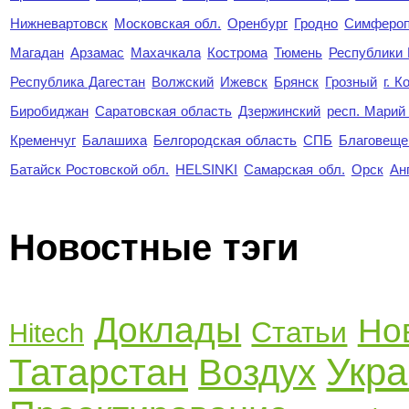
Нижневартовск
Московская обл.
Оренбург
Гродно
Симферо
Магадан
Арзамас
Махачкала
Кострома
Тюмень
Республики
Республика Дагестан
Волжский
Ижевск
Брянск
Грозный
г. 
Биробиджан
Саратовская область
Дзержинский
респ. Марий
Кременчуг
Балашиха
Белгородская область
СПБ
Благовеще
Батайск Ростовской обл.
HELSINKI
Самарская обл.
Орск
Ан
Новостные тэги
Доклады
Но
Статьи
Hitech
Укра
Татарстан
Воздух