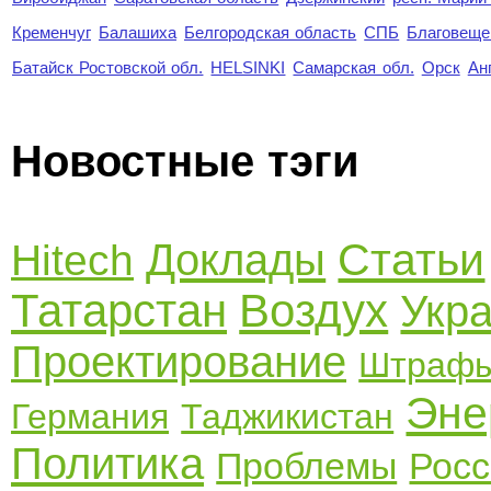
Кременчуг
Балашиха
Белгородская область
СПБ
Благовеще
Батайск Ростовской обл.
HELSINKI
Самарская обл.
Орск
Ан
Новостные тэги
Статьи
Доклады
Hitech
Татарстан
Воздух
Укр
Проектирование
Штраф
Эне
Германия
Таджикистан
Политика
Проблемы
Росс