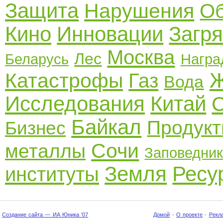
Защита
Нарушения
Об
Кино
Инновации
Загр
Москва
Лес
Беларусь
Награ
Ж
Катастрофы
Газ
Вода
Исследования
Китай
С
Байкал
Продук
Бизнес
Сочи
металлы
Заповедни
Земля
Ресу
институты
Создание сайта — ИА Юника '07
Домой
·
О проекте
·
Рекл