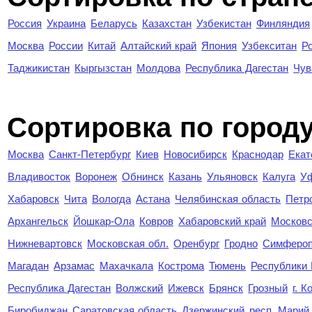
Россия
Украина
Беларусь
Казахстан
Узбекистан
Финляндия
Москва
России
Китай
Алтайский край
Япония
Узбекситан
Р
Таджикистан
Кыргызстан
Молдова
Республика Дагестан
Чув
Cортировка по город
Москва
Санкт-Петербург
Киев
Новосибирск
Краснодар
Екат
Владивосток
Воронеж
Обнинск
Казань
Ульяновск
Калуга
У
Хабаровск
Чита
Вологда
Астана
Челябинская область
Петр
Архангельск
Йошкар-Ола
Ковров
Хабаровский край
Московс
Нижневартовск
Московская обл.
Оренбург
Гродно
Симферо
Магадан
Арзамас
Махачкала
Кострома
Тюмень
Республики
Республика Дагестан
Волжский
Ижевск
Брянск
Грозный
г. 
Биробиджан
Саратовская область
Дзержинский
респ. Марий