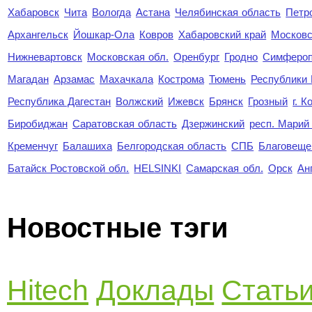
Хабаровск
Чита
Вологда
Астана
Челябинская область
Петр
Архангельск
Йошкар-Ола
Ковров
Хабаровский край
Московс
Нижневартовск
Московская обл.
Оренбург
Гродно
Симферо
Магадан
Арзамас
Махачкала
Кострома
Тюмень
Республики
Республика Дагестан
Волжский
Ижевск
Брянск
Грозный
г. 
Биробиджан
Саратовская область
Дзержинский
респ. Марий
Кременчуг
Балашиха
Белгородская область
СПБ
Благовеще
Батайск Ростовской обл.
HELSINKI
Самарская обл.
Орск
Ан
Новостные тэги
Hitech
Доклады
Стать