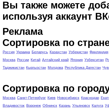
Вы также можете доб
используя аккаунт ВК
Реклама
Сортировка по стран
Россия
Украина
Беларусь
Казахстан
Узбекистан
Финляндия
Москва
России
Китай
Алтайский край
Япония
Узбекситан
Р
Таджикистан
Кыргызстан
Молдова
Республика Дагестан
Чув
Cортировка по город
Москва
Санкт-Петербург
Киев
Новосибирск
Краснодар
Екат
Владивосток
Воронеж
Обнинск
Казань
Ульяновск
Калуга
У