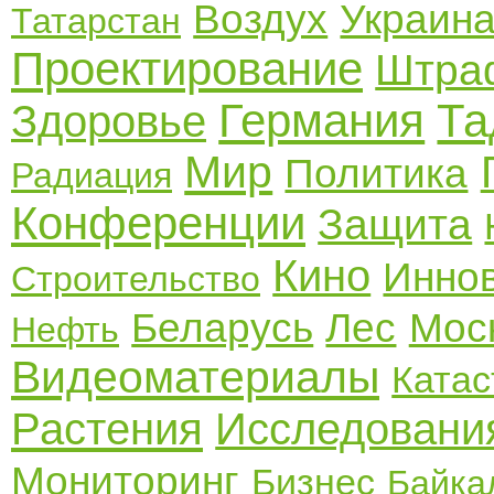
Воздух
Украин
Татарстан
Проектирование
Штра
Германия
Та
Здоровье
Мир
Политика
Радиация
Конференции
Защита
Кино
Инно
Строительство
Беларусь
Лес
Мос
Нефть
Видеоматериалы
Ката
Растения
Исследовани
Мониторинг
Бизнес
Байка