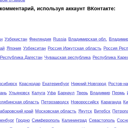
комментарий, используя аккаунт ВКонтакте:
ан
Узбекистан
Финляндия
Russia
Владимирская обл.
Владимир
рай
Япония
Узбекситан
Россия Иркутская область
Россия Респ
Республика Дагестан
Чувашская республика
Республика Каре
осибирск
Краснодар
Екатеринбург
Нижний Новгород
Ростов-н
ань
Ульяновск
Калуга
Уфа
Барнаул
Тверь
Владимир
Пермь
елябинская область
Петрозаводск
Новороссийск
Караганда
Ки
абаровский край
Московская область
Якутск
Витебск
Петроп
енбург
Гродно
Симферополь
Калининград
Севастополь
Сосн