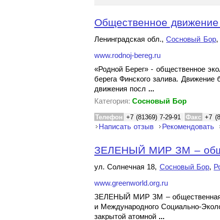
Общественное движение 
Ленинградская обл.,
Сосновый Бор
www.rodnoj-bereg.ru
«Родной Берег» - общественное эк
берега Финского залива. Движение 
движения посл
...
Категория:
Сосновый Бор
Телефон
+7 (81369) 7-29-91
Факс
+7 (
Написать отзыв
Рекомендовать
ЗЕЛЕНЫЙ МИР ЗМ – общес
ул. Солнечная 18,
Сосновый Бор
,
Р
www.greenworld.org.ru
ЗЕЛЕНЫЙ МИР ЗМ – общественная б
и Международного Социально-Эколо
закрытой атомной
...