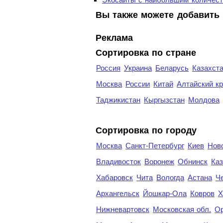
Вы также можете добавить 
Реклама
Сортировка по стране
Россия
Украина
Беларусь
Казахст
Москва
России
Китай
Алтайский к
Таджикистан
Кыргызстан
Молдова
Cортировка по городу
Москва
Санкт-Петербург
Киев
Нов
Владивосток
Воронеж
Обнинск
Каз
Хабаровск
Чита
Вологда
Астана
Ч
Архангельск
Йошкар-Ола
Ковров
Х
Нижневартовск
Московская обл.
Ор