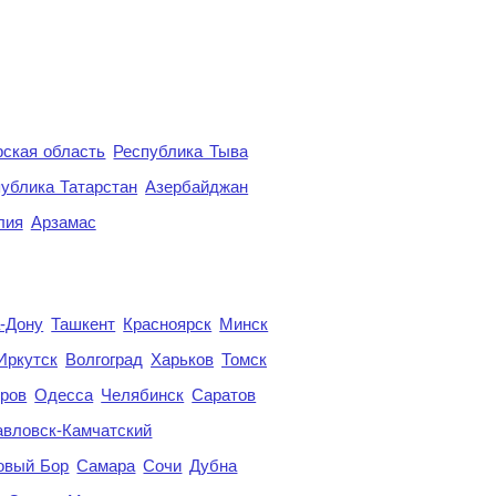
ская область
Республика Тыва
ублика Татарстан
Азербайджан
лия
Арзамас
а-Дону
Ташкент
Красноярск
Минск
Иркутск
Волгоград
Харьков
Томск
ров
Одесса
Челябинск
Саратов
авловск-Камчатский
овый Бор
Самара
Сочи
Дубна