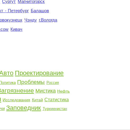
я
Сургут
Магнитогорск
кт - Петербург
Балашов
овокузнецк
Чэнду
г.Вологда
scow
Кивач
Авто
Проектирование
Проблемы
Политика
Россия
Загрязнение
Мистика
Нефть
я
Статистика
Исследования
Китай
Заповедник
чи
Туркменистан