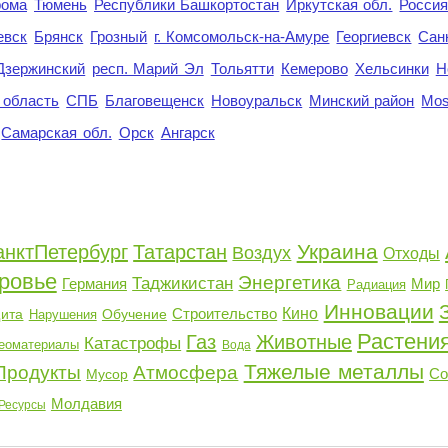
рома
Тюмень
Республики Башкортостан
Иркутская обл.
Росси
евск
Брянск
Грозный
г. Комсомольск-на-Амуре
Георгиевск
Сан
Дзержинский
респ. Марий Эл
Тольятти
Кемерово
Хельсинки
Н
 область
СПБ
Благовещенск
Новоуральск
Минский район
Mo
Самарская обл.
Орск
Ангарск
Украина
анктПетербург
Татарстан
Воздух
Отходы
ровье
Энергетика
Таджикистан
Германия
Мир
Радиация
Инновации
Строительство
Кино
ита
Обучение
Нарушения
Растени
Газ
Животные
Катастрофы
еоматериалы
Вода
Тяжелые металлы
Продукты
Атмосфера
Со
Мусор
Молдавия
Ресурсы