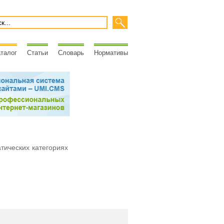
талог
Статьи
Словарь
Нормативы
атических категориях