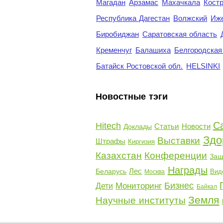
Магадан
Арзамас
Махачкала
Кост
Республика Дагестан
Волжский
Иж
Биробиджан
Саратовская область
Кременчуг
Балашиха
Белгородская
Батайск Ростовской обл.
HELSINKI
Новостные тэги
С
Hitech
Статьи
Новости
Доклады
Здо
Выставки
Штрафы
Киргизия
Казахстан
Конференции
Защ
Награды
Лес
Беларусь
Вид
Москва
Бизнес
Мониторинг
Дети
Байкал
Земля
Научные институты