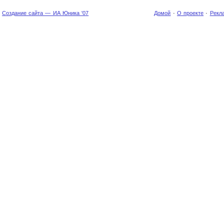
Создание сайта — ИА Юника '07
Домой
·
О проекте
·
Рекл