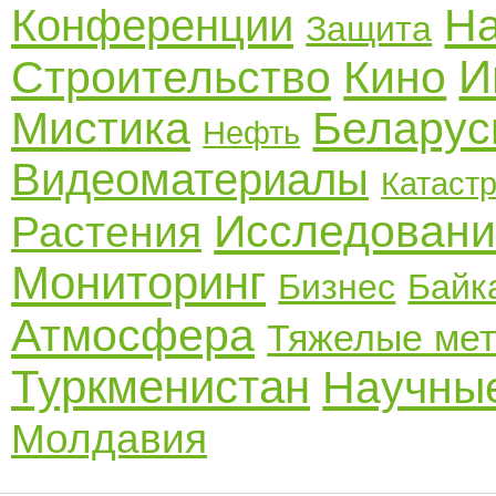
Н
Конференции
Защита
И
Строительство
Кино
Мистика
Беларус
Нефть
Видеоматериалы
Катаст
Исследовани
Растения
Мониторинг
Бизнес
Байк
Атмосфера
Тяжелые ме
Туркменистан
Научные
Молдавия