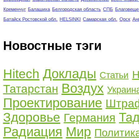
Кременчуг
Балашиха
Белгородская область
СПБ
Благовеще
Батайск Ростовской обл.
HELSINKI
Самарская обл.
Орск
Ан
Новостные тэги
Доклады
Hitech
Н
Статьи
Воздух
Татарстан
Украин
Проектирование
Штра
Здоровье
Та
Германия
Радиация
Мир
Политик