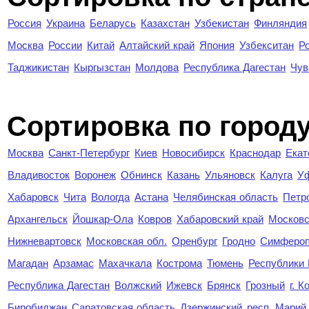
Россия
Украина
Беларусь
Казахстан
Узбекистан
Финляндия
Москва
России
Китай
Алтайский край
Япония
Узбекситан
Р
Таджикистан
Кыргызстан
Молдова
Республика Дагестан
Чув
Cортировка по город
Москва
Санкт-Петербург
Киев
Новосибирск
Краснодар
Екат
Владивосток
Воронеж
Обнинск
Казань
Ульяновск
Калуга
У
Хабаровск
Чита
Вологда
Астана
Челябинская область
Петр
Архангельск
Йошкар-Ола
Ковров
Хабаровский край
Московс
Нижневартовск
Московская обл.
Оренбург
Гродно
Симферо
Магадан
Арзамас
Махачкала
Кострома
Тюмень
Республики
Республика Дагестан
Волжский
Ижевск
Брянск
Грозный
г. 
Биробиджан
Саратовская область
Дзержинский
респ. Марий