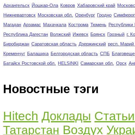
Архангельск
Йошкар-Ола
Ковров
Хабаровский край
Московс
Нижневартовск
Московская обл.
Оренбург
Гродно
Симферо
Магадан
Арзамас
Махачкала
Кострома
Тюмень
Республики
Республика Дагестан
Волжский
Ижевск
Брянск
Грозный
г. 
Биробиджан
Саратовская область
Дзержинский
респ. Марий
Кременчуг
Балашиха
Белгородская область
СПБ
Благовеще
Батайск Ростовской обл.
HELSINKI
Самарская обл.
Орск
Ан
Новостные тэги
Hitech
Статьи
Доклады
Воздух
Укра
Татарстан