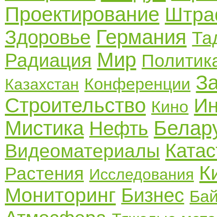
Проектирование
Штр
Германия
Здоровье
Та
Мир
Радиация
Политик
З
Конференции
Казахстан
Строительство
Ин
Кино
Мистика
Белар
Нефть
Ката
Видеоматериалы
К
Растения
Исследования
Мониторинг
Бизнес
Ба