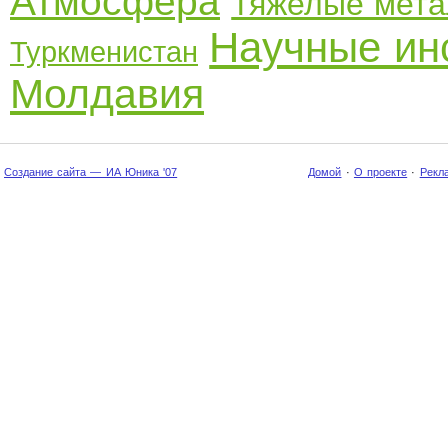
Атмосфера
Тяжелые мет
Научные ин
Туркменистан
Молдавия
Создание сайта — ИА Юника '07
Домой
·
О проекте
·
Рекл