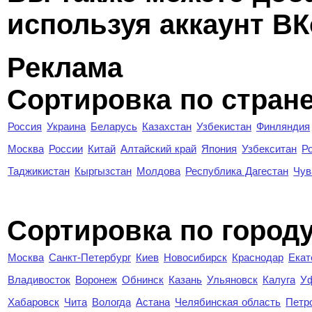
используя аккаунт ВК
Реклама
Сортировка по стран
Россия
Украина
Беларусь
Казахстан
Узбекистан
Финляндия
Москва
России
Китай
Алтайский край
Япония
Узбекситан
Р
Таджикистан
Кыргызстан
Молдова
Республика Дагестан
Чув
Cортировка по город
Москва
Санкт-Петербург
Киев
Новосибирск
Краснодар
Екат
Владивосток
Воронеж
Обнинск
Казань
Ульяновск
Калуга
У
Хабаровск
Чита
Вологда
Астана
Челябинская область
Петр