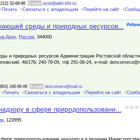
4212) 32-68-98
E-mail
econ@adm.khv.ru
Печать
Связаться с владельцем
Перейти на сайт
Сообщ
жающей среды и природных ресурсов...
Избра
на-Дону
,
Россия
, 344000
еды и природных ресурсов Администрации Ростовской области
иловский, 46/176; 240-78-09, т/ф 291-06-24, e-mail: doncomeco@
(863) 240-96-09
E-mail
doncomeco@mail.ru
Печать
Связаться с владельцем
Перейти на сайт
Сообщ
адзору в сфере природопользовани...
ия
, 123995
сфере природопользования находится в ведении Министерства