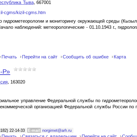
еспублика Тыва
, 667001
zil-cgms/kizil-cgms.htm
о гидрометеорологии и мониторингу окружающей среды (Кызыл
ало наблюдений: метеорологические - 01.10.1943 г., гидрологич
Печать
Перейти на сайт
Сообщить об ошибке
Карта
-Р»
ссия
, 163020
риальное управление Федеральной службы по гидрометеороло
екоммерческой организацией Федеральной службы России по г
8182) 22-14-33
E-mail
norgimet@arh.ru
Печать
Связаться с владельцем
Перейти на сайт
Сообщ