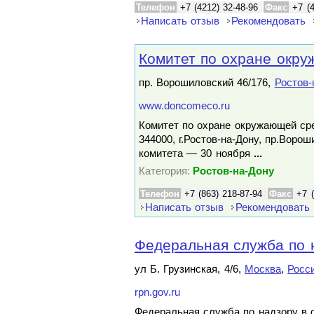
Телефон
+7 (4212) 32-48-96
Факс
+7 (
Написать отзыв
Рекомендовать
Комитет по охране окру
пр. Ворошиловский 46/176,
Ростов-
www.doncomeco.ru
Комитет по охране окружающей ср
344000, г.Ростов-на-Дону, пр.Ворош
комитета — 30 ноября
...
Категория:
Ростов-на-Дону
Телефон
+7 (863) 218-87-94
Факс
+7 
Написать отзыв
Рекомендовать
Федеральная служба по н
ул Б. Грузинская, 4/6,
Москва
,
Росс
rpn.gov.ru
Федеральная служба по надзору в 