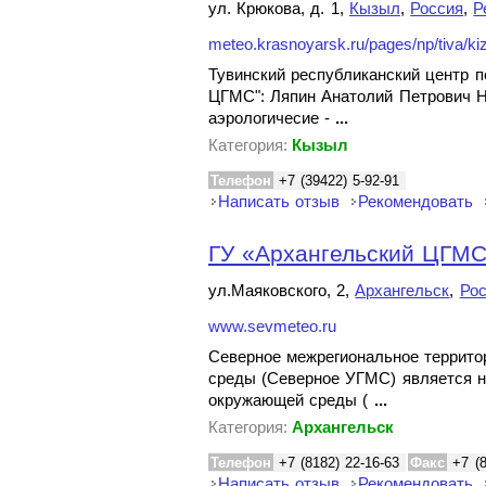
ул. Крюкова, д. 1,
Кызыл
,
Россия
,
Р
meteo.krasnoyarsk.ru/pages/np/tiva/ki
Тувинский республиканский центр п
ЦГМС": Ляпин Анатолий Петрович Нач
аэрологичесие -
...
Категория:
Кызыл
Телефон
+7 (39422) 5-92-91
Написать отзыв
Рекомендовать
ГУ «Архангельский ЦГМС
ул.Маяковского, 2,
Архангельск
,
Ро
www.sevmeteo.ru
Северное межрегиональное террито
среды (Северное УГМС) является н
окружающей среды (
...
Категория:
Архангельск
Телефон
+7 (8182) 22-16-63
Факс
+7 (
Написать отзыв
Рекомендовать