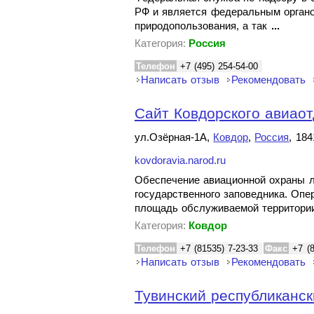
РФ и является федеральным органо
природопользования, а так
...
Категория:
Россия
Телефон
+7 (495) 254-54-00
Написать отзыв
Рекомендовать
Cайт Ковдорского авиаот
ул.Озёрная-1А,
Ковдор
,
Россия
, 18
kovdoravia.narod.ru
Обеспечение авиационной охраны л
государственного заповедника. Оп
площадь обслуживаемой территор
Категория:
Ковдор
Телефон
+7 (81535) 7-23-33
Факс
+7 (
Написать отзыв
Рекомендовать
Тувинский республиканск