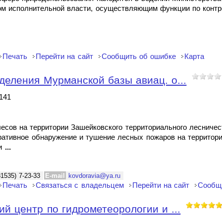
м исполнительной власти, осуществляющим функции по контр
Печать
Перейти на сайт
Сообщить об ошибке
Карта
деления Мурманской базы авиац. о...
4141
есов на территории Зашейковского территориального лесничес
еративное обнаружение и тушение лесных пожаров на территор
ии
...
81535) 7-23-33
E-mail
kovdoravia@ya.ru
Печать
Связаться с владельцем
Перейти на сайт
Сообщ
ий центр по гидрометеорологии и ...