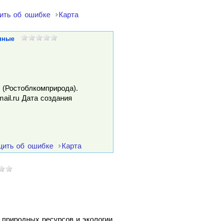
ить об ошибке
Карта
нные
 (Ростоблкомприрода).
mail.ru Дата создания
ить об ошибке
Карта
 природных ресурсов и экологии