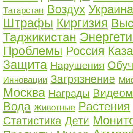
Воздух
Украин
Татарстан
Штрафы
Киргизия
Выс
Энергети
Таджикистан
Проблемы
Россия
Каза
Защита
Обуч
Нарушения
Загрязнение
Инновации
Ми
Москва
Видеом
Награды
Вода
Растения
Животные
Монит
Статистика
Дети