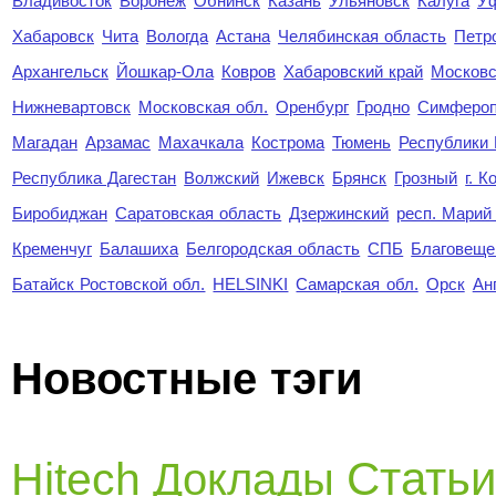
Владивосток
Воронеж
Обнинск
Казань
Ульяновск
Калуга
У
Хабаровск
Чита
Вологда
Астана
Челябинская область
Петр
Архангельск
Йошкар-Ола
Ковров
Хабаровский край
Московс
Нижневартовск
Московская обл.
Оренбург
Гродно
Симферо
Магадан
Арзамас
Махачкала
Кострома
Тюмень
Республики
Республика Дагестан
Волжский
Ижевск
Брянск
Грозный
г. 
Биробиджан
Саратовская область
Дзержинский
респ. Марий
Кременчуг
Балашиха
Белгородская область
СПБ
Благовеще
Батайск Ростовской обл.
HELSINKI
Самарская обл.
Орск
Ан
Новостные тэги
Стать
Hitech
Доклады