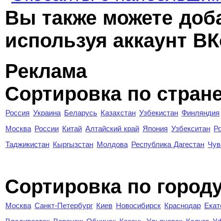
Вы также можете доб
используя аккаунт ВК
Реклама
Сортировка по стран
Россия
Украина
Беларусь
Казахстан
Узбекистан
Финляндия
Москва
России
Китай
Алтайский край
Япония
Узбекситан
Р
Таджикистан
Кыргызстан
Молдова
Республика Дагестан
Чув
Cортировка по город
Москва
Санкт-Петербург
Киев
Новосибирск
Краснодар
Екат