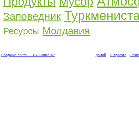
Атмос
Продукты
Мусор
Туркменист
Заповедник
Молдавия
Ресурсы
Создание сайта — ИА Юника '07
Домой
·
О проекте
·
Рекл