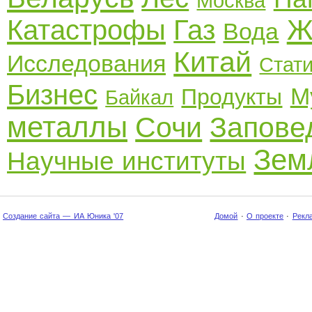
Москва
Ж
Катастрофы
Газ
Вода
Китай
Исследования
Стат
Бизнес
М
Продукты
Байкал
металлы
Сочи
Запове
Зем
Научные институты
Создание сайта — ИА Юника '07
Домой
·
О проекте
·
Рекл