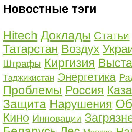
Новостные тэги
Hitech
Доклады
Статьи
Татарстан
Воздух
Укра
Киргизия
Выста
Штрафы
Энергетика
Ра
Таджикистан
Проблемы
Россия
Каза
Об
Защита
Нарушения
Кино
Загрязн
Инновации
Беларусь
Лес
На