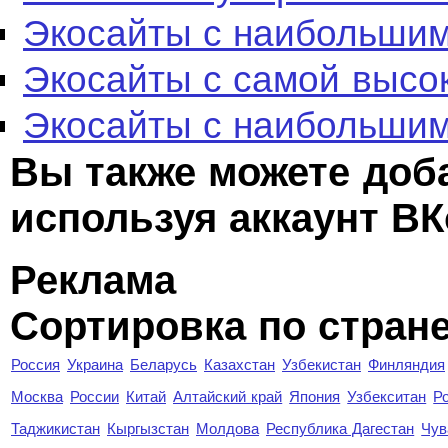
Экосайты с наибольшим
Экосайты с самой высо
Экосайты с наибольшим
Вы также можете доб
используя аккаунт ВК
Реклама
Сортировка по стран
Россия
Украина
Беларусь
Казахстан
Узбекистан
Финляндия
Москва
России
Китай
Алтайский край
Япония
Узбекситан
Р
Таджикистан
Кыргызстан
Молдова
Республика Дагестан
Чув