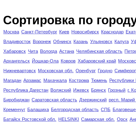
Cортировка по город
Москва
Санкт-Петербург
Киев
Новосибирск
Краснодар
Екат
Владивосток
Воронеж
Обнинск
Казань
Ульяновск
Калуга
У
Хабаровск
Чита
Вологда
Астана
Челябинская область
Петр
Архангельск
Йошкар-Ола
Ковров
Хабаровский край
Московс
Нижневартовск
Московская обл.
Оренбург
Гродно
Симферо
Магадан
Арзамас
Махачкала
Кострома
Тюмень
Республики
Республика Дагестан
Волжский
Ижевск
Брянск
Грозный
г. 
Биробиджан
Саратовская область
Дзержинский
респ. Марий
Кременчуг
Балашиха
Белгородская область
СПБ
Благовеще
Батайск Ростовской обл.
HELSINKI
Самарская обл.
Орск
Ан