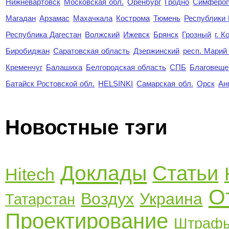
Нижневартовск
Московская обл.
Оренбург
Гродно
Симферо
Магадан
Арзамас
Махачкала
Кострома
Тюмень
Республики
Республика Дагестан
Волжский
Ижевск
Брянск
Грозный
г. 
Биробиджан
Саратовская область
Дзержинский
респ. Марий
Кременчуг
Балашиха
Белгородская область
СПБ
Благовеще
Батайск Ростовской обл.
HELSINKI
Самарская обл.
Орск
Ан
Новостные тэги
Доклады
Статьи
Hitech
О
Воздух
Украина
Татарстан
Проектирование
Штраф