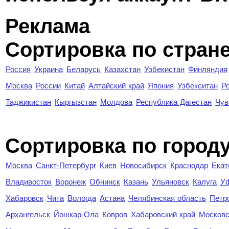
Реклама
Сортировка по стран
Россия
Украина
Беларусь
Казахстан
Узбекистан
Финляндия
Москва
России
Китай
Алтайский край
Япония
Узбекситан
Р
Таджикистан
Кыргызстан
Молдова
Республика Дагестан
Чув
Cортировка по город
Москва
Санкт-Петербург
Киев
Новосибирск
Краснодар
Екат
Владивосток
Воронеж
Обнинск
Казань
Ульяновск
Калуга
У
Хабаровск
Чита
Вологда
Астана
Челябинская область
Петр
Архангельск
Йошкар-Ола
Ковров
Хабаровский край
Московс