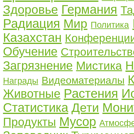
Германия
Здоровье
Та
Радиация
Мир
Политика
Казахстан
Конференци
Обучение
Строительств
Загрязнение
Н
Мистика
Видеоматериалы
Награды
Растения
И
Животные
Статистика
Мони
Дети
Мусор
Продукты
Атмосф