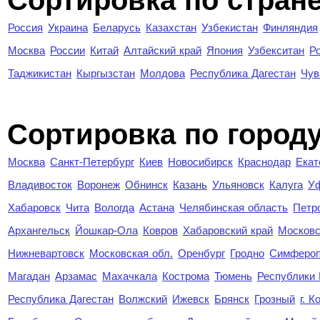
Сортировка по стран
Россия
Украина
Беларусь
Казахстан
Узбекистан
Финляндия
Москва
России
Китай
Алтайский край
Япония
Узбекситан
Р
Таджикистан
Кыргызстан
Молдова
Республика Дагестан
Чув
Cортировка по город
Москва
Санкт-Петербург
Киев
Новосибирск
Краснодар
Екат
Владивосток
Воронеж
Обнинск
Казань
Ульяновск
Калуга
У
Хабаровск
Чита
Вологда
Астана
Челябинская область
Петр
Архангельск
Йошкар-Ола
Ковров
Хабаровский край
Московс
Нижневартовск
Московская обл.
Оренбург
Гродно
Симферо
Магадан
Арзамас
Махачкала
Кострома
Тюмень
Республики
Республика Дагестан
Волжский
Ижевск
Брянск
Грозный
г. 