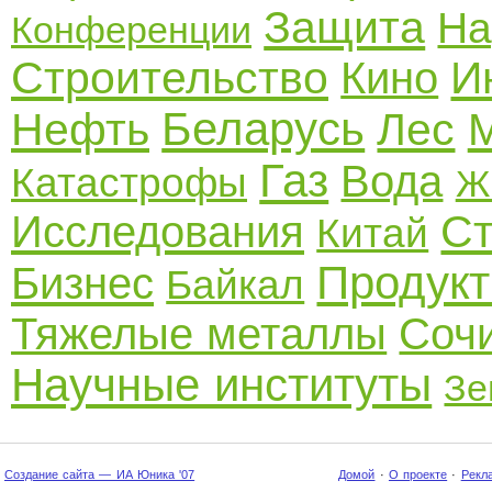
Защита
На
Конференции
Строительство
И
Кино
Беларусь
Нефть
Лес
Газ
Вода
Катастрофы
Ж
Ст
Исследования
Китай
Продук
Бизнес
Байкал
Тяжелые металлы
Соч
Научные институты
Зе
Создание сайта — ИА Юника '07
Домой
·
О проекте
·
Рекл