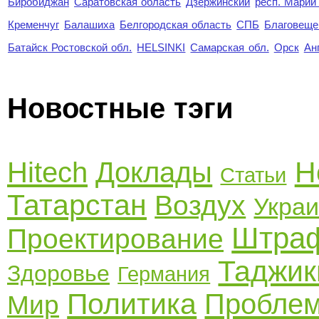
Биробиджан
Саратовская область
Дзержинский
респ. Марий
Кременчуг
Балашиха
Белгородская область
СПБ
Благовеще
Батайск Ростовской обл.
HELSINKI
Самарская обл.
Орск
Ан
Новостные тэги
Н
Hitech
Доклады
Статьи
Татарстан
Воздух
Укра
Штра
Проектирование
Таджик
Здоровье
Германия
Политика
Пробле
Мир