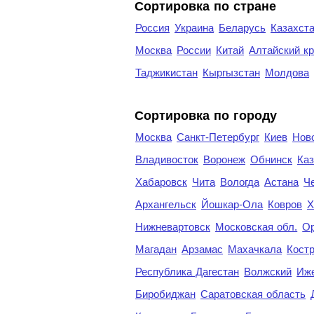
Сортировка по стране
Россия
Украина
Беларусь
Казахст
Москва
России
Китай
Алтайский к
Таджикистан
Кыргызстан
Молдова
Cортировка по городу
Москва
Санкт-Петербург
Киев
Нов
Владивосток
Воронеж
Обнинск
Каз
Хабаровск
Чита
Вологда
Астана
Ч
Архангельск
Йошкар-Ола
Ковров
Х
Нижневартовск
Московская обл.
Ор
Магадан
Арзамас
Махачкала
Кост
Республика Дагестан
Волжский
Иж
Биробиджан
Саратовская область