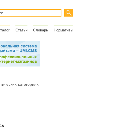
талог
Статьи
Словарь
Нормативы
атических категориях
сь