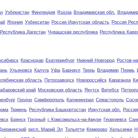
ан
Узбекистан
Финляндия
Russia
Владимирская обл.
Владимир
рай
Япония
Узбекситан
Россия Иркутская область
Россия Респ
Республика Дагестан
Чувашская республика
Республика Каре
осибирск
Краснодар
Екатеринбург
Нижний Новгород
Ростов-н
ань
Ульяновск
Калуга
Уфа
Барнаул
Тверь
Владимир
Пермь
елябинская область
Петрозаводск
Новороссийск
Караганда
Ки
абаровский край
Московская область
Якутск
Витебск
Петроп
енбург
Гродно
Симферополь
Калининград
Севастополь
Сосн
рома
Тюмень
Республики Башкортостан
Иркутская обл.
Росси
евск
Брянск
Грозный
г. Комсомольск-на-Амуре
Георгиевск
Сан
Дзержинский
респ. Марий Эл
Тольятти
Кемерово
Хельсинки
Н