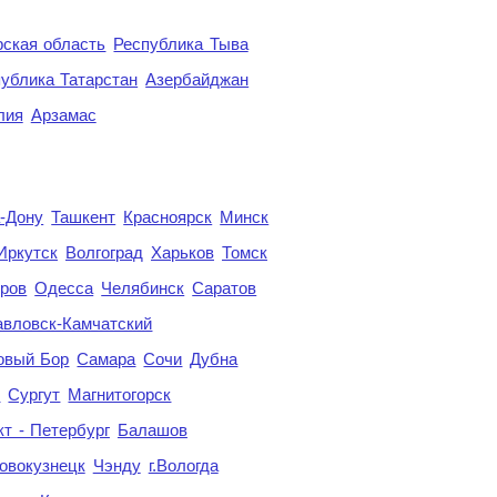
ская область
Республика Тыва
ублика Татарстан
Азербайджан
лия
Арзамас
а-Дону
Ташкент
Красноярск
Минск
Иркутск
Волгоград
Харьков
Томск
ров
Одесса
Челябинск
Саратов
авловск-Камчатский
овый Бор
Самара
Сочи
Дубна
я
Сургут
Магнитогорск
кт - Петербург
Балашов
овокузнецк
Чэнду
г.Вологда