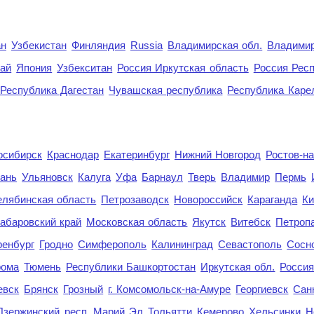
ан
Узбекистан
Финляндия
Russia
Владимирская обл.
Владимир
рай
Япония
Узбекситан
Россия Иркутская область
Россия Респ
Республика Дагестан
Чувашская республика
Республика Каре
осибирск
Краснодар
Екатеринбург
Нижний Новгород
Ростов-н
ань
Ульяновск
Калуга
Уфа
Барнаул
Тверь
Владимир
Пермь
елябинская область
Петрозаводск
Новороссийск
Караганда
Ки
абаровский край
Московская область
Якутск
Витебск
Петроп
енбург
Гродно
Симферополь
Калининград
Севастополь
Сосн
рома
Тюмень
Республики Башкортостан
Иркутская обл.
Росси
евск
Брянск
Грозный
г. Комсомольск-на-Амуре
Георгиевск
Сан
Дзержинский
респ. Марий Эл
Тольятти
Кемерово
Хельсинки
Н