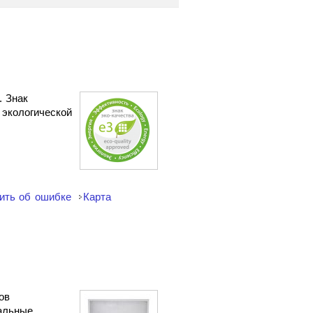
. Знак
 экологической
ить об ошибке
Карта
ов
сальные