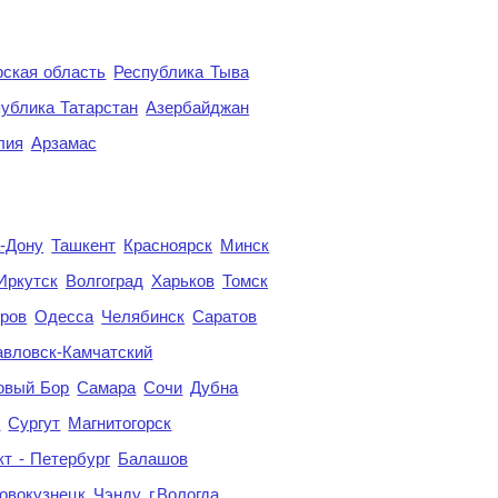
ская область
Республика Тыва
ублика Татарстан
Азербайджан
лия
Арзамас
а-Дону
Ташкент
Красноярск
Минск
Иркутск
Волгоград
Харьков
Томск
ров
Одесса
Челябинск
Саратов
авловск-Камчатский
овый Бор
Самара
Сочи
Дубна
я
Сургут
Магнитогорск
кт - Петербург
Балашов
овокузнецк
Чэнду
г.Вологда