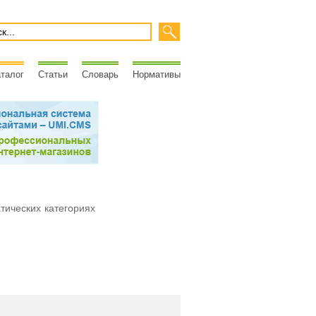
талог
Статьи
Словарь
Нормативы
атических категориях