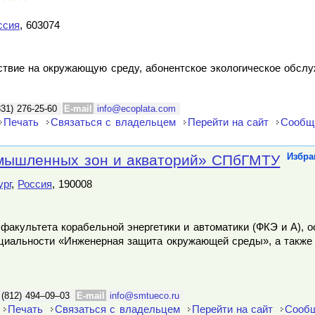
ссия
, 603074
йствие на окружающую среду, абонентское экологическое обсл
831) 276-25-60
E-mail
info@ecoplata.com
Печать
Связаться с владельцем
Перейти на сайт
Сообщ
мышленных зон и акваторий» СПбГМТУ
Избра
ург
,
Россия
, 190008
факультета корабельной энергетики и автоматики (ФКЭ и А), 
ециальности «Инженерная защита окружающей среды», а также
 (812) 494–09–03
E-mail
info@smtueco.ru
Печать
Связаться с владельцем
Перейти на сайт
Сообщ