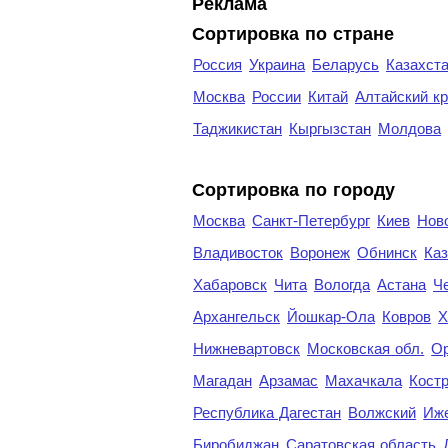
Реклама
Сортировка по стране
Россия
Украина
Беларусь
Казахст
Москва
России
Китай
Алтайский к
Таджикистан
Кыргызстан
Молдова
Cортировка по городу
Москва
Санкт-Петербург
Киев
Нов
Владивосток
Воронеж
Обнинск
Каз
Хабаровск
Чита
Вологда
Астана
Ч
Архангельск
Йошкар-Ола
Ковров
Х
Нижневартовск
Московская обл.
Ор
Магадан
Арзамас
Махачкала
Кост
Республика Дагестан
Волжский
Иж
Биробиджан
Саратовская область