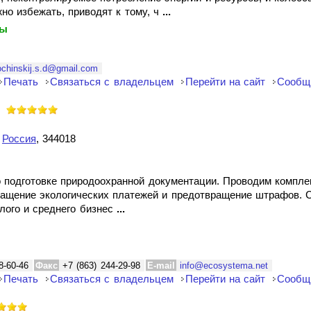
жно избежать, приводят к тому, ч
...
ты
ochinskij.s.d@gmail.com
Печать
Связаться с владельцем
Перейти на сайт
Сообщ
,
Россия
, 344018
о подготовке природоохранной документации. Проводим компле
ращение экологических платежей и предотвращение штрафов. 
лого и среднего бизнес
...
8-60-46
Факс
+7 (863) 244-29-98
E-mail
info@ecosystema.net
Печать
Связаться с владельцем
Перейти на сайт
Сообщ