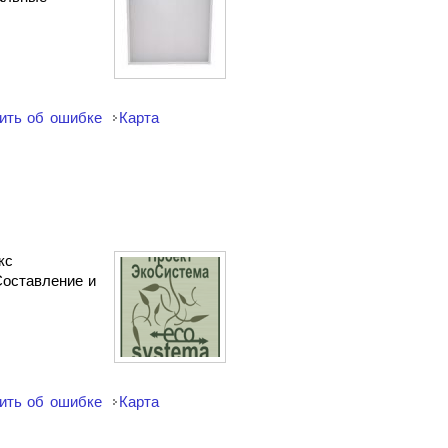
ить об ошибке
Карта
кс
Составление и
ить об ошибке
Карта