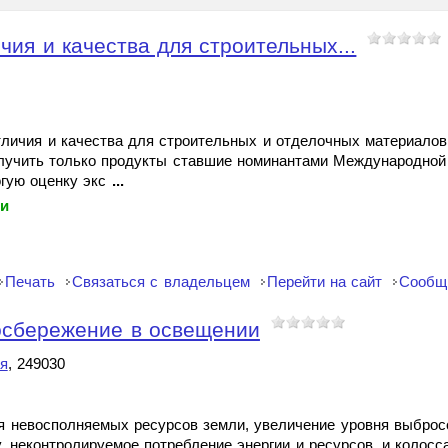
чия и качества для строительных...
отличия и качества для строительных и отделочных материалов
получить только продукты ставшие номинантами Международной
гую оценку экс
...
ки
Печать
Связаться с владельцем
Перейти на сайт
Сообщ
осбережение в освещении
я
, 249030
я невосполняемых ресурсов земли, увеличение уровня выброс
 неконтролируемое потребление энергии и ресурсов, и колос