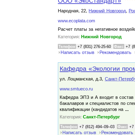
ООО «ЭкоСтандарт»
Народная, 22,
Нижний Новгород
,
Ро
www.ecoplata.com
Расчет платы за негативное возде
Категория:
Нижний Новгород
Телефон
+7 (831) 276-25-60
Факс
+7 (
Написать отзыв
Рекомендовать
Кафедра «Экологии про
ул. Лоцманская, д.3,
Санкт-Петерб
www.smtueco.ru
Кафедра ЭПЗ и А входит в состав 
бакалавров и специалистов по сп
квалификации (кандидатов на
...
Категория:
Санкт-Петербург
Телефон
+7 (812) 494–09–03
Факс
+7
Написать отзыв
Рекомендовать