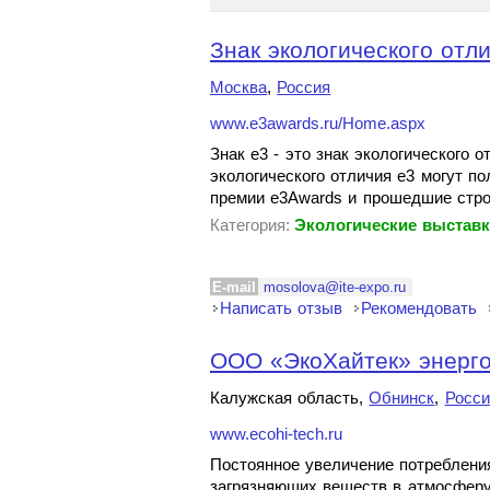
Знак экологического отли
Москва
,
Россия
www.e3awards.ru/Home.aspx
Знак e3 - это знак экологического 
экологического отличия e3 могут 
премии e3Awards и прошедшие стро
Категория:
Экологические выстав
E-mail
mosolova@ite-expo.ru
Написать отзыв
Рекомендовать
ООО «ЭкоХайтек» энерг
Калужская область,
Обнинск
,
Росси
www.ecohi-tech.ru
Постоянное увеличение потреблени
загрязняющих веществ в атмосферу,