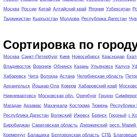
Москва
России
Китай
Алтайский край
Япония
Узбекситан
Р
Таджикистан
Кыргызстан
Молдова
Республика Дагестан
Чув
Cортировка по город
Москва
Санкт-Петербург
Киев
Новосибирск
Краснодар
Екат
Владивосток
Воронеж
Обнинск
Казань
Ульяновск
Калуга
У
Хабаровск
Чита
Вологда
Астана
Челябинская область
Петр
Архангельск
Йошкар-Ола
Ковров
Хабаровский край
Московс
Нижневартовск
Московская обл.
Оренбург
Гродно
Симферо
Магадан
Арзамас
Махачкала
Кострома
Тюмень
Республики
Республика Дагестан
Волжский
Ижевск
Брянск
Грозный
г. 
Биробиджан
Саратовская область
Дзержинский
респ. Марий
Кременчуг
Балашиха
Белгородская область
СПБ
Благовеще