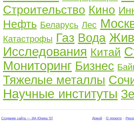
Строительство
Кино
Ин
Моск
Нефть
Беларусь
Лес
Жив
Газ
Вода
Катастрофы
Исследования
С
Китай
Мониторинг
Бизнес
Бай
Тяжелые металлы
Соч
Научные институты
З
Создание сайта — ИА Юника '07
Домой
·
О проекте
·
Рекл