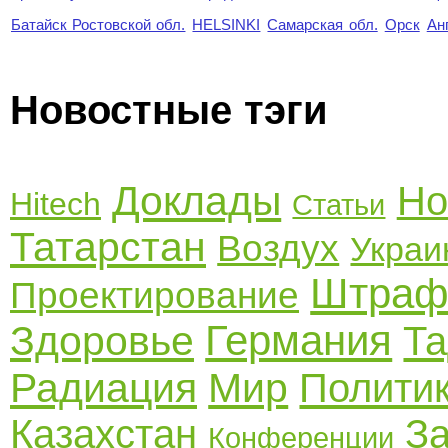
Батайск Ростовской обл.
HELSINKI
Самарская обл.
Орск
Ан
Новостные тэги
Доклады
Но
Hitech
Статьи
Татарстан
Воздух
Украи
Штра
Проектирование
Германия
Здоровье
Та
Радиация
Мир
Полити
Казахстан
З
Конференции